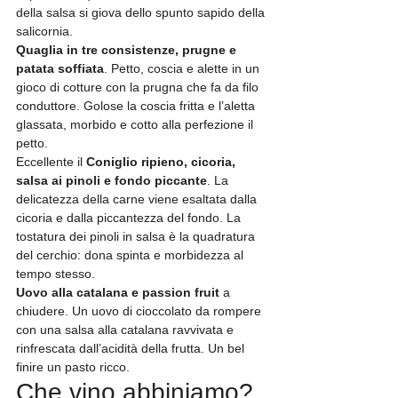
della salsa si giova dello spunto sapido della 
salicornia.
Quaglia in tre consistenze, prugne e 
patata soffiata
. Petto, coscia e alette in un 
gioco di cotture con la prugna che fa da filo 
conduttore. Golose la coscia fritta e l’aletta 
glassata, morbido e cotto alla perfezione il 
petto.
Eccellente il 
Coniglio ripieno, cicoria, 
salsa ai pinoli e fondo piccante
. La 
delicatezza della carne viene esaltata dalla 
cicoria e dalla piccantezza del fondo. La 
tostatura dei pinoli in salsa è la quadratura 
del cerchio: dona spinta e morbidezza al 
tempo stesso.
Uovo alla catalana e passion fruit
 a 
chiudere. Un uovo di cioccolato da rompere 
con una salsa alla catalana ravvivata e 
rinfrescata dall’acidità della frutta. Un bel 
finire un pasto ricco.
Che vino abbiniamo?