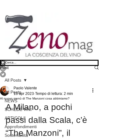
Post
All Posts
Paolo Valente
All Posts
18 apr 2023
Tempo di lettura: 2 min
Al nuovo menù di The Manzoni cosa abbiniamo?
NEWS
A Milano, a pochi 
SCHEDE VINI
passi dalla Scala, c’è 
ARTICOLI
Approfondimenti
“The Manzoni”, il 
Sostenibilità