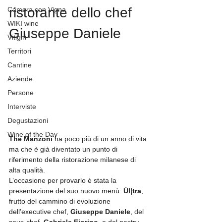
ristorante dello chef 
Camera con Vigna
WIKI wine
Giuseppe Daniele
Vitigni
Territori
Cantine
Aziende
Persone
Interviste
Degustazioni
Wine of the Day
The Manzoni
 ha poco più di un anno di vita 
ma che è già diventato un punto di 
riferimento della ristorazione milanese di 
alta qualità. 
L’occasione per provarlo è stata la 
presentazione del suo nuovo menù: 
Ùl|tra
, 
frutto del cammino di evoluzione 
dell’executive chef, 
Giuseppe Daniele
, del 
sous-chef, 
Gabriele Fiorino
, e del pastry 