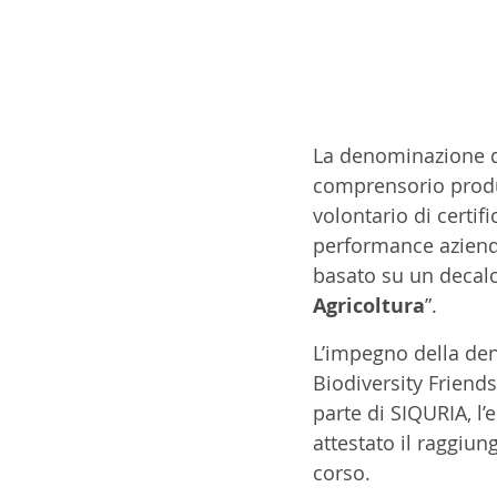
La denominazione d
comprensorio produt
volontario di certif
performance azienda
basato su un decalo
Agricoltura
”.
L’impegno della deno
Biodiversity Friends
parte di SIQURIA, l’e
attestato il raggiun
corso.