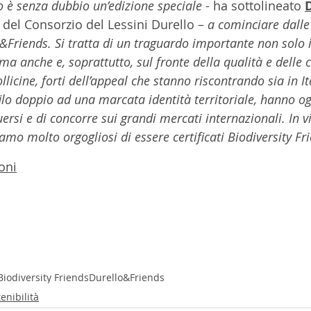
o è senza dubbio un’edizione speciale
 - ha sottolineato 
D
 del Consorzio del Lessini Durello – 
a cominciare dalle 
&Friends. Si tratta di un traguardo importante non solo i
a anche e, soprattutto, sul fronte della qualità e delle 
licine, forti dell’appeal che stanno riscontrando sia in It
 filo doppio ad una marcata identità territoriale, hanno og
uersi e di concorre sui grandi mercati internazionali. In vis
iamo molto orgogliosi di essere certificati Biodiversity Fr
oni
Biodiversity Friends
Durello&Friends
enibilità