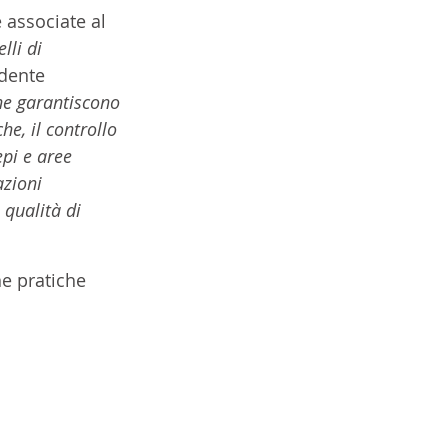
 associate al 
lli di 
idente 
he garantiscono 
he, il controllo 
epi e aree 
azioni 
 qualità di 
ne pratiche 