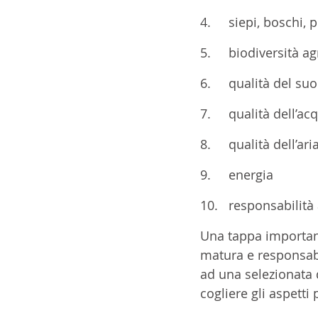
4.	siepi, boschi,
5.	biodiversità 
6.	qualità del s
7.	qualità dell’
8.	qualità dell’a
9.	energia
10.	responsabili
Una tappa important
matura e responsabi
ad una selezionata 
cogliere gli aspetti 