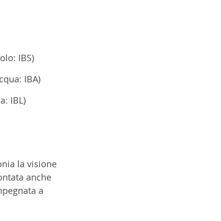
uolo: IBS)
acqua: IBA)
ca: IBL)
nia la visione 
ontata anche 
mpegnata a 