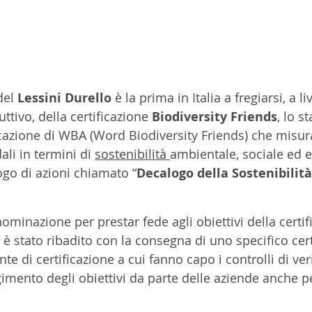
el 
Lessini Durello
 è la prima in Italia a fregiarsi, a li
tivo, della certificazione 
Biodiversity Friends
, lo s
icazione di WBA (Word Biodiversity Friends) che misura
li in termini di 
sostenibilità 
ambientale, sociale ed 
go di azioni chiamato “
Decalogo della Sostenibilità
minazione per prestar fede agli obiettivi della certif
 è stato ribadito con la consegna di uno specifico cert
nte di certificazione a cui fanno capo i controlli di ver
gimento degli obiettivi da parte delle aziende anche pe