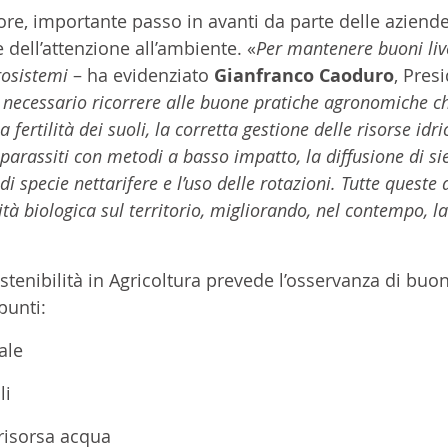
riore, importante passo in avanti da parte delle aziende
 dell’attenzione all’ambiente. «
Per mantenere buoni live
rosistemi
 – ha evidenziato 
Gianfranco Caoduro
, Pres
 necessario ricorrere alle buone pratiche agronomiche c
 fertilità dei suoli, la corretta gestione delle risorse idric
i parassiti con metodi a basso impatto, la diffusione di si
i specie nettarifere e l’uso delle rotazioni. Tutte queste 
ità biologica sul territorio, migliorando, nel contempo, la
stenibilità in Agricoltura prevede l’osservanza di buo
punti:
rale
li
a risorsa acqua