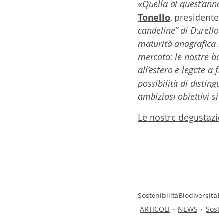
«
Quella di quest’ann
Tonello
, presidente
candeline” di Durello
maturità anagrafica m
mercato: le nostre bol
all’estero e legate a
possibilità di disting
ambiziosi obiettivi s
Le nostre degustazi
Sostenibilità
Biodiversità
ARTICOLI
NEWS
Sost