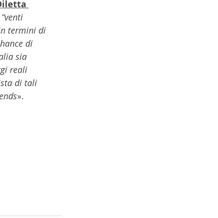
iletta 
“venti 
n termini di 
chance di 
alia sia 
gi reali 
ta di tali 
iends
».