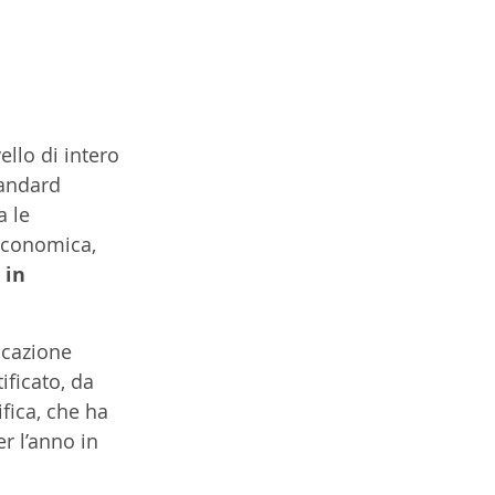
vello di intero 
tandard 
 le 
economica, 
 in 
icazione 
ificato, da 
ifica, che ha 
r l’anno in 