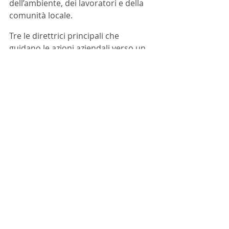
dell’ambiente, dei lavoratori e della 
comunità locale.
Tre le direttrici principali che 
guidano le azioni aziendali verso un 
futuro più responsabile, che fanno di 
Col d’Orcia un modello virtuoso, 
dove tradizione ed innovazione 
convivono in un’azienda agricola e 
vitivinicola biologica.
In particolare:
1. Cura per l’ambiente e salvaguardia 
della biodiversità;
2. Attenzione ai dipendenti e 
collaborator;
3. Supporto alla comunità locale.
Sostenibilità
Certificazione Equalitas
Bilancio di Sostenibilità
Col d'Orcia