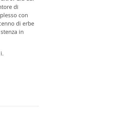
tore di 
mplesso con 
cenno di erbe 
stenza in 
i. 