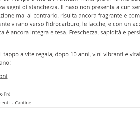
za segni di stanchezza. Il naso non presenta alcun sen
zione ma, al contrario, risulta ancora fragrante e co
nte virano verso l’idrocarburo, le lacche, e con un ac
 è ancora integra e tesa. Freschezza, sapidità e persi
il tappo a vite regala, dopo 10 anni, vini vibranti e vital
iano!
oni
o Prà
menti
Cantine