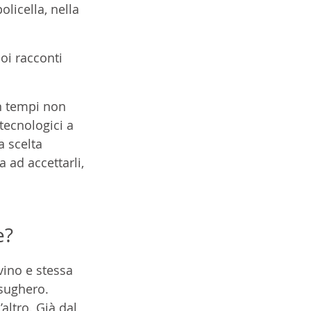
olicella, nella 
oi racconti 
in tempi non 
 tecnologici a 
 scelta 
 ad accettarli, 
e?
vino e stessa 
 sughero.
’altro. Già dal 