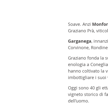
Soave. Anzi 
Monfor
Graziano Prà, vitico
Garganega
, innanz
Corvinone, Rondinell
Graziano fonda la s
enologia a Coneglia
hanno coltivato la v
imbottigliare i suoi 
Oggi sono 40 gli etta
vigneto storico di f
dell’uomo. 