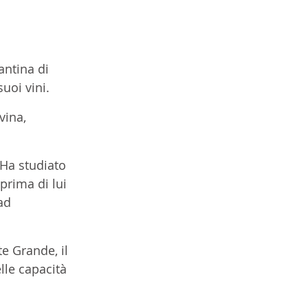
antina di 
uoi vini.
vina, 
Ha studiato 
rima di lui 
ad 
te Grande, il 
lle capacità 