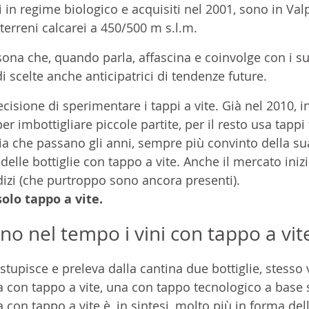
ati in regime biologico e acquisiti nel 2001, sono in Valp
terreni calcarei a 450/500 m s.l.m. 
ona che, quando parla, affascina e coinvolge con i su
di scelte anche anticipatrici di tendenze future. 
ecisione di sperimentare i tappi a vite. Già nel 2010, 
 per imbottigliare piccole partite, per il resto usa tappi
ia che passano gli anni, sempre più convinto della sua
lle bottiglie con tappo a vite. Anche il mercato inizia
izi (che purtroppo sono ancora presenti).
solo tappo a vite.
o nel tempo i vini con tappo a vit
stupisce e preleva dalla cantina due bottiglie, stesso 
a con tappo a vite, una con tappo tecnologico a base
ia con tappo a vite è, in sintesi, molto più in forma dell