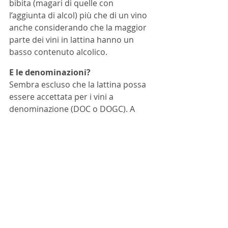
bibita (magari di quelle con 
l’aggiunta di alcol) più che di un vino 
anche considerando che la maggior 
parte dei vini in lattina hanno un 
basso contenuto alcolico.
E le denominazioni?
Sembra escluso che la lattina possa 
essere accettata per i vini a 
denominazione (DOC o DOGC). A 
discutere il caso della IGT. La lattina, 
quindi, potrebbe essere riservata 
solo ai cosiddetti “vini comuni”. 
Presto potemmo vedere, sugli 
scaffali dei supermercati, le lattine 
affiancate alle “dame” (il contenitore 
in vetro da 5 litri), ai bottiglioni da 2 
litri, ai cartoni in Tetrapack. 
Sostenibilità
Lattina