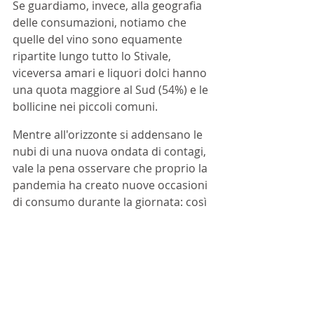
Se guardiamo, invece, alla geografia 
delle consumazioni, notiamo che 
quelle del vino sono equamente 
ripartite lungo tutto lo Stivale, 
viceversa amari e liquori dolci hanno 
una quota maggiore al Sud (54%) e le 
bollicine nei piccoli comuni. 
Mentre all'orizzonte si addensano le 
nubi di una nuova ondata di contagi, 
vale la pena osservare che proprio la 
pandemia ha creato nuove occasioni 
di consumo durante la giornata: così 
accanto al boom degli aperitivi 
preserali, si è ampliato il consumo 
negli aperitivi prepasto, e se si sono 
consolidate le abitudini al bere 
alcolico a pranzo e a cena si è aperta 
una nuova finestra di consumo che è 