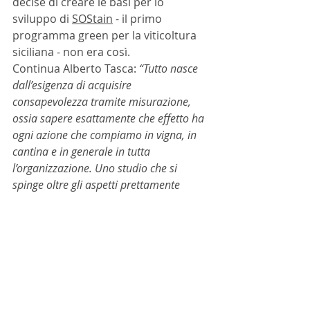
decise di creare le basi per lo 
sviluppo di 
SOStain
 - il primo 
programma green per la viticoltura 
siciliana - non era così. 
Continua Alberto Tasca: 
“Tutto nasce 
dall’esigenza di acquisire 
consapevolezza tramite misurazione, 
ossia sapere esattamente che effetto ha 
ogni azione che compiamo in vigna, in 
cantina e in generale in tutta 
l’organizzazione. Uno studio che si 
spinge oltre gli aspetti prettamente 
legati alla produzione enologica e 
guarda anche alla complessità delle 
ricadute socioculturali sul territorio: 
come il benessere dei lavoratori, la 
salute dei consumatori, la 
valorizzazione del territorio circostante 
e la conservazione delle risorse 