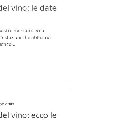
el vino: le date
 mostre mercato: ecco
nifestazioni che abbiamo
lenco...
ra: 2 min
el vino: ecco le