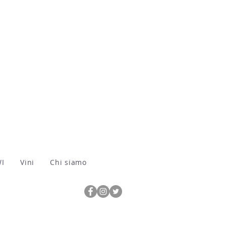
WI
Vini
Chi siamo