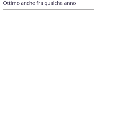
Ottimo anche fra qualche anno
Abbinamento
Carni
Occasioni
Serata tra appassionati
Caratteristiche
Biologico, Food, please!, Must have,
Biodinamico
Fascia prezzo
Data degustazione
novembre