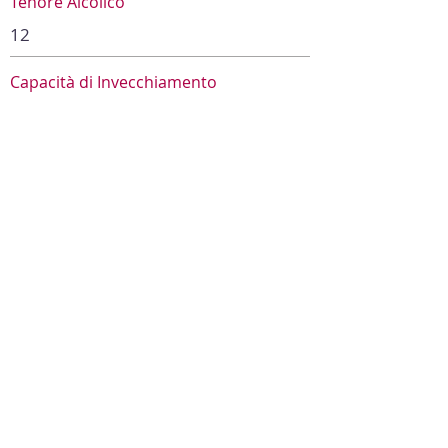
Tenore Alcolico
12
Capacità di Invecchiamento
Pronto da bere
Abbinamento
Antipasto
Occasioni
Occasione speciale
Caratteristiche
Biologico, Amore a prima vista
Fascia prezzo
10€ - 20€