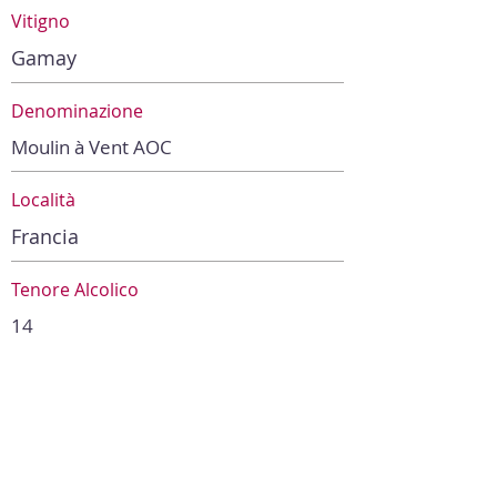
Vitigno
Gamay
Denominazione
Moulin à Vent AOC
Località
Francia
Tenore Alcolico
14
Capacità di Invecchiamento
Ottimo anche fra qualche anno
Abbinamento