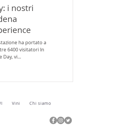
 i nostri
odena
erience
stazione ha portato a
re 6400 visitatori In
Day, vi...
WI
Vini
Chi siamo