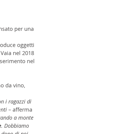
nsato per una
roduce oggetti 
 Vaia nel 2018 
nserimento nel 
no da vino, 
n i ragazzi di 
nti
 – afferma 
tando a monte 
e
. Dobbiamo 
 dopo di noi 