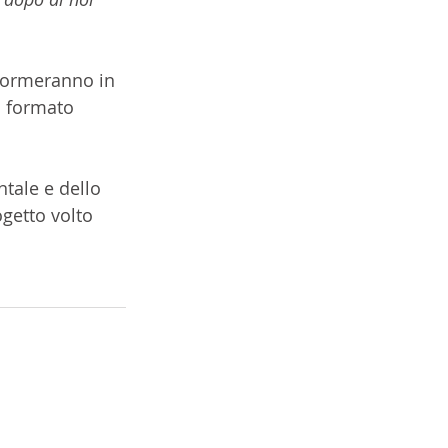
sformeranno in 
n formato 
tale e dello 
ogetto volto 