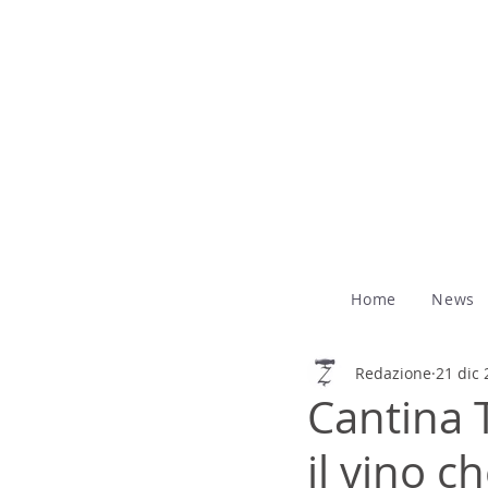
Home
News
Redazione
21 dic
Cantina 
il vino c