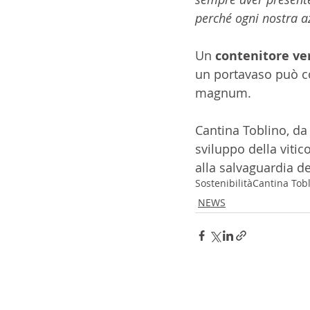
perché ogni nostra a
Un 
contenitore ve
un portavaso può co
magnum. 
Cantina Toblino, da
sviluppo della vitic
alla salvaguardia del
Sostenibilità
Cantina Tob
NEWS