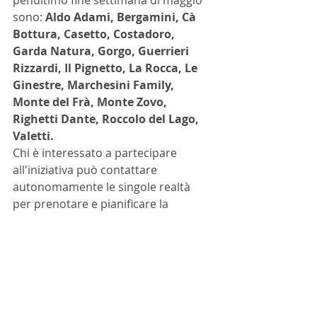
sono: 
Aldo Adami, Bergamini, Cà 
Bottura, Casetto, Costadoro, 
Garda Natura, Gorgo, Guerrieri 
Rizzardi, Il Pignetto, La Rocca, Le 
Ginestre, Marchesini Family, 
Monte del Frà, Monte Zovo, 
Righetti Dante, Roccolo del Lago, 
Valetti.
Chi è interessato a partecipare 
all'iniziativa può contattare 
autonomamente le singole realtà 
per prenotare e pianificare la 
propria esperienza 
enogastronomica in rosa: sul sito del 
Consorzio del Chiaretto di Bardolino 
(consorziobardolino.it) vengono 
riportate tutte le indicazioni per la 
prenotazione delle varie proposte di 