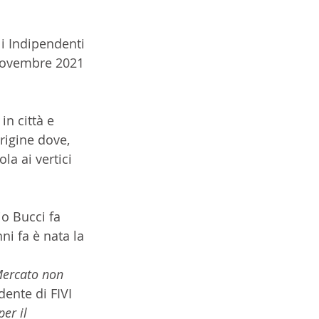
li Indipendenti 
 novembre 2021 
n città e 
rigine dove, 
a ai vertici 
o Bucci fa 
ni fa è nata la 
Mercato non 
ente di FIVI 
er il 