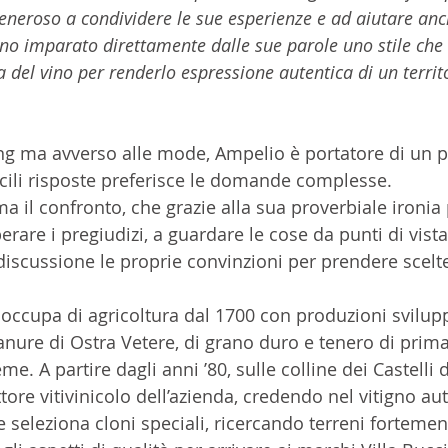
eneroso a condividere le sue esperienze e ad aiutare anch
nno imparato direttamente dalle sue parole uno stile che
a del vino per renderlo espressione autentica di un territ
ng ma avverso alle mode, Ampelio è portatore di un p
acili risposte preferisce le domande complesse. 
 il confronto, che grazie alla sua proverbiale ironia 
erare i pregiudizi, a guardare le cose da punti di vista 
iscussione le proprie convinzioni per prendere scelt
i occupa di agricoltura dal 1700 con produzioni svilup
anure di Ostra Vetere, di grano duro e tenero di prima
eme. A partire dagli anni ’80, sulle colline dei Castelli 
ttore vitivinicolo dell’azienda, credendo nel vitigno au
 seleziona cloni speciali, ricercando terreni fortement