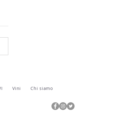
ranciacorta ha iniziato la
demmia 2026
WI
Vini
Chi siamo