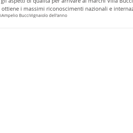
gli aspetti di qualità per arrivare ai marchi Villa Bucci
i ottiene i massimi riconoscimenti nazionali e internaz
i
Ampelio Bucci
Vignaiolo dell'anno