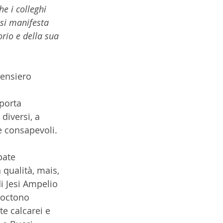
e i colleghi 
 si manifesta 
orio e della sua 
ensiero 
porta 
diversi, a 
e consapevoli.
pate 
 qualità, mais, 
di Jesi Ampelio 
toctono 
e calcarei e 