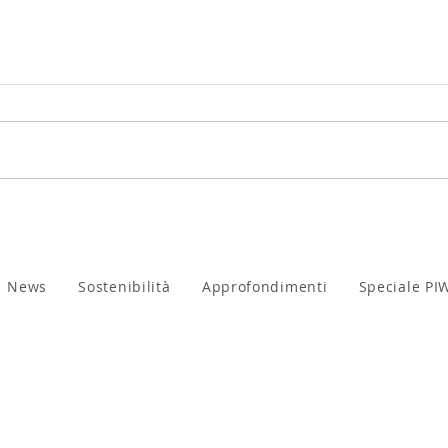
WOW! Ecco i vincitori
La F
dell'edizione 2026
ven
News
Sostenibilità
Approfondimenti
Speciale PI