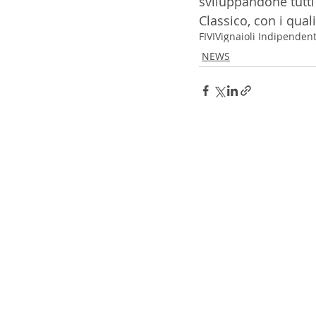
sviluppandone tutti 
Classico, con i qual
FIVI
Vignaioli Indipendent
NEWS