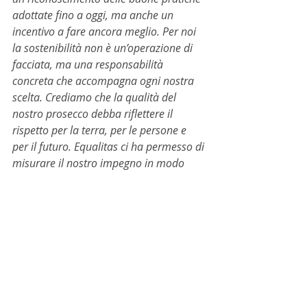
adottate fino a oggi, ma anche un 
incentivo a fare ancora meglio. Per noi 
la sostenibilità non è un’operazione di 
facciata, ma una responsabilità 
concreta che accompagna ogni nostra 
scelta. Crediamo che la qualità del 
nostro prosecco debba riflettere il 
rispetto per la terra, per le persone e 
per il futuro. Equalitas ci ha permesso di 
misurare il nostro impegno in modo 
trasparente e di trasformarlo in un 
valore reale, percepibile in ogni 
bottiglia.”
Con questo importante traguardo, 
Follador Prosecco dal 1769
consolida la propria posizione di 
riferimento nella transizione verso 
un modello di 
viticoltura 