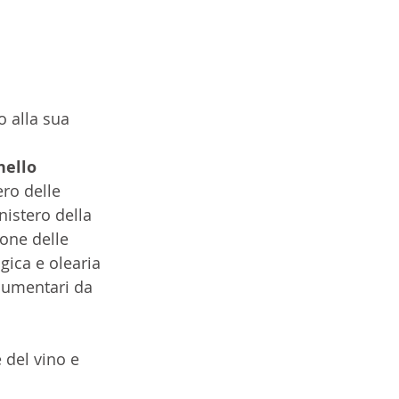
o alla sua 
ello 
ero delle 
nistero della 
one delle 
gica e olearia 
ocumentari da 
e del vino e 