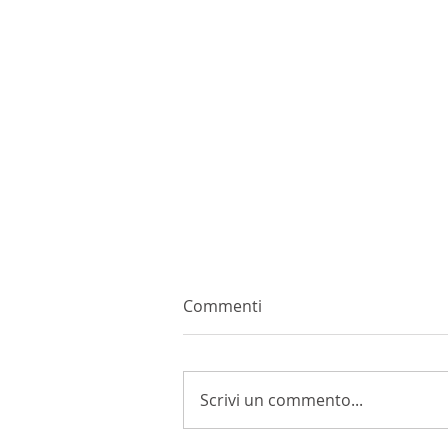
Commenti
Scrivi un commento...
ViVa, Vini Valtellina 2026