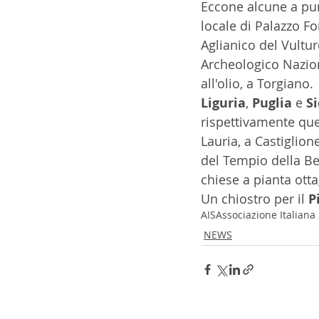
Eccone alcune a pur
locale di Palazzo Fo
Aglianico del Vultur
Archeologico Nazion
all'olio, a Torgiano. 
Liguria
, 
Puglia 
e 
Si
rispettivamente quel
Lauria, a Castiglione 
del Tempio della Be
chiese a pianta otta
Un chiostro per il 
P
AIS
Associazione Italian
NEWS