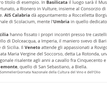
o titolo di esempio. In 
Basilicata 
il luogo sarà il Mus
rtunato, a Rionero in Vulture, insieme al Consorzio di 
e. 
AIS Calabria 
dà appuntamento a Roccelletta Borgi
ale di Scolacium, mente l'
Umbria
 in quello dedicato
cilia 
hanno fissato i propri incontri presso tre castelli
lo di Dolceacqua, a Imperia, il maniero svevo di Bari 
di Sicilia. Il 
Veneto 
attende gli appassionati a Rovigo,
ata Maria Vergine del Soccorso, detta La Rotonda, un
gonale risalente agli anni a cavallo fra Cinquecento e
iemonte
, quello di San Sebastiano, a Biella.
a Sommelier
Giornata Nazionale della Cultura del Vino e dell'Olio