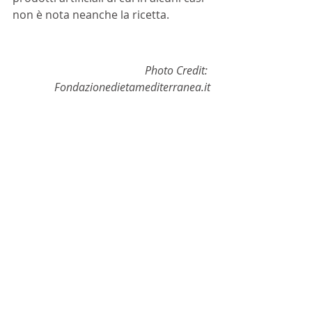
non è nota neanche la ricetta.
Photo Credit: 
Fondazionedietamediterranea.it
Unesco
Dieta Mediterranea
Made in Italy
NEWS