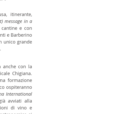
a, itinerante, 
rt) message in a 
 cantine e con 
nti e Barberino 
n unico grande 
.
à anche con la 
cale Chigiana. 
ima formazione 
co ospiteranno 
na International 
ià avviati alla 
ioni di vino e 