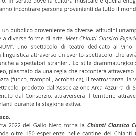
orio, in serate dove la cultura musicale e quella enog
anno incontrare persone provenienti da tutto il mond
 a un pubblico proveniente da diverse latitudini un’am
 a diverse forme di arte, 
Meet Chianti Classico Experi
NUM”, uno spettacolo di teatro dedicato al vino 
a linguistica attraverso un evento-spettacolo, che avr
 anche a spettatori stranieri. Lo stile drammaturgico 
, plasmato da una regia che racconterà attraverso va
iazza (fuoco, trampoli, acrobatica), il teatro/danza, la 
ttacolo, prodotto dall’Associazione Arca Azzurra di S
nuto dal Consorzio, attraverserà il territorio attrave
ianti durante la stagione estiva.
ico.
rta 2022 del Gallo Nero torna la 
Chianti Classico C
e oltre 150 esperienze nelle cantine del Chianti Cl