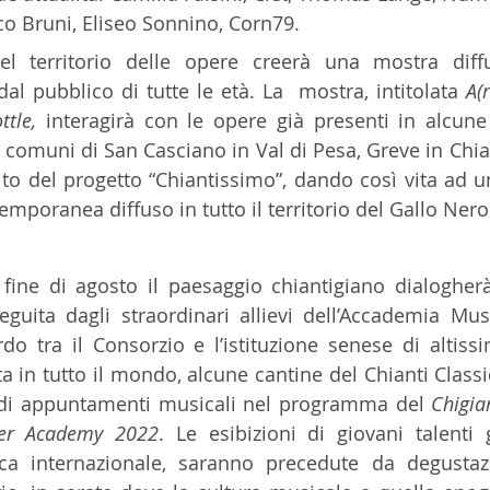
o Bruni, Eliseo Sonnino, Corn79.
el territorio delle opere creerà una mostra diffus
dal pubblico di tutte le età. La  mostra, intitolata 
A(
ttle,
 interagirà con le opere già presenti in alcune
i comuni di San Casciano in Val di Pesa, Greve in Chia
ito del progetto “Chiantissimo”, dando così vita ad u
temporanea diffuso in tutto il territorio del Gallo Nero
a fine di agosto il paesaggio chiantigiano dialogher
guita dagli straordinari allievi dell’Accademia Musi
o tra il Consorzio e l’istituzione senese di altiss
a in tutto il mondo, alcune cantine del Chianti Classi
 di appuntamenti musicali nel programma del 
Chigia
er Academy 2022
. Le esibizioni di giovani talenti g
tica internazionale, saranno precedute da degustaz