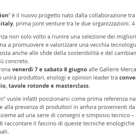
ion
” è il nuovo progetto nato dalla collaborazione tra
italy
, prima joint venture tra le due organizzazioni. 4
za non solo volto a riunire una selezione dei migliori 
, ma a promuovere e valorizzare una vecchia tecnolog
posta anche alle sfide della sostenibilità e del cambi
ù concreto. 
rona 
venerdì 7 e sabato 8 giugno 
alle Gallerie Mercat
o unirà produttori, enologi e opinion leader tra 
conve
sio, tavole rotonde e masterclass
. 
” vuole infatti posizionarsi come prima referenza na
e alla presenza di produttori in anfora provenienti da t
 insieme ad una serie di convegni e simposio tecnico – s
di raccontare il fascino di queste tecniche enologiche 
ali. 