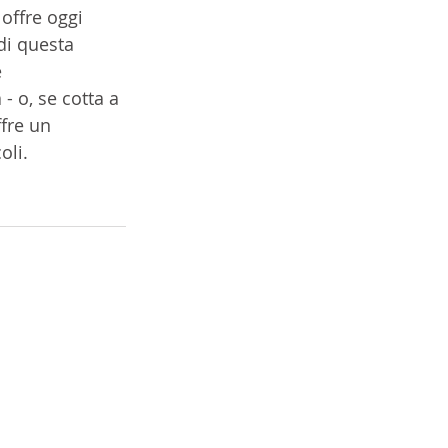
offre oggi 
di questa 
 
 o, se cotta a 
fre un 
li. 