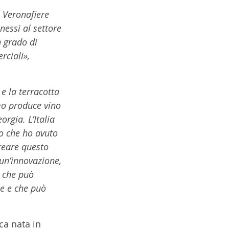
i Veronafiere 
essi al settore 
 grado di 
rciali», 
 e la terracotta 
o produce vino 
rgia. L’Italia 
o che ho avuto 
reare questo 
 un’innovazione, 
 che può 
le e che può 
ca nata in 