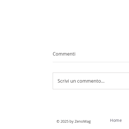
Commenti
Scrivi un commento...
La vendemmia 2026
anticipata e di qualità?
Home
© 2025 by ZenoMag