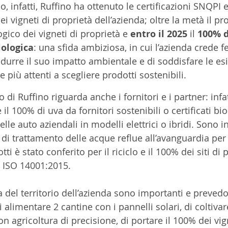
o, infatti, Ruffino ha ottenuto le certificazioni SNQPI e
ei vigneti di proprietà dell’azienda; oltre la metà il pr
gico dei vigneti di proprietà e 
entro il 2025
 il 
100% d
iologica
: una sfida ambiziosa, in cui l’azienda crede
idurre il suo impatto ambientale e di soddisfare le es
iù attenti a scegliere prodotti sostenibili. 
 di Ruffino riguarda anche i fornitori e i partner: infat
 il 100% di uva da fornitori sostenibili o certificati bio
lle auto aziendali in modelli elettrici o ibridi.
Sono in
i di trattamento delle acque reflue all’avanguardia per 
otti è stato conferito per il riciclo e il 100% dei siti di
ti ISO 14001:2015. 
ra del territorio dell’azienda sono importanti e preved
alimentare 2 cantine con i pannelli solari, di coltivare
on agricoltura di precisione, di portare il 100% dei vign