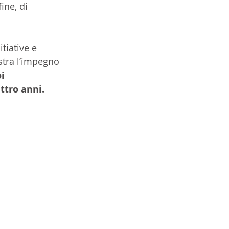
ine, di 
tiative e 
stra l’impegno 
i 
ttro anni. 