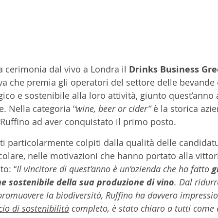
a cerimonia dal vivo a Londra il 
Drinks Business Gr
ativa che premia gli operatori del settore delle bevand
co e sostenibile alla loro attività, giunto quest’anno 
. Nella categoria ‘
‘wine, beer or cider”
 è la storica azi
 Ruffino ad aver conquistato il primo posto.  
ti particolarmente colpiti dalla qualità delle candidatu
colare, nelle motivazioni che hanno portato alla vittori
to: “
Il vincitore di quest’anno è un’azienda che ha fatto 
g
ne sostenibile della sua produzione di vino
. Dal ridurr
al promuovere la biodiversità, Ruffino ha davvero impressio
cio di sostenibilità
 completo, è stato chiaro a tutti come