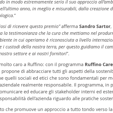
ndo in modo estremamente serio il suo approccio all’amb
ll’ultimo anno, in meglio e misurabili, dalla creazione 
ologica
.” 
osi di ricevere questo premio”
 afferma
 Sandro Sartor
,
 la testimonianza che la cura che mettiamo nel produrre
biente in cui operiamo è riconosciuta a livello internazi
 i custodi della nostra terra, per questo guidiamo il c
ostro settore e ai nostri fornitori
”. 
 molto caro a Ruffino: con il programma 
Ruffino Care
 propone di abbracciare tutti gli aspetti della sostenibi
e quelli sociali ed etici che sono fondamentali per me
 aziendale realmente responsabile. Il programma, in pa
comunicare ed educare gli stakeholder interni ed ester
sponsabilità dell’azienda riguardo alle pratiche sosten
 che promuove un approccio a tutto tondo verso la s