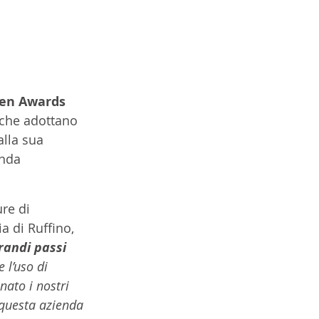
een Awards 
e che adottano 
alla sua 
enda 
re di 
a di Ruffino, 
randi passi 
e l’uso di 
nato i nostri 
 questa azienda 