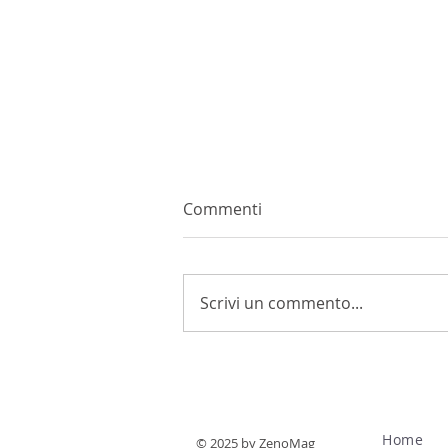
Commenti
Scrivi un commento...
La vite e lo stress da caldo:
il protocollo ZEI
Home
© 2025 by ZenoMag