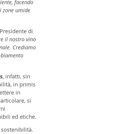
iente, facendo 
di zone umide 
 Presidente di 
 il nostro vino 
onale. Crediamo 
ambiamento 
s
, infatti, sin 
lità, in primis 
ttere in 
rticolare, si 
ni 
ibili ed etiche.
ostenibilità. 