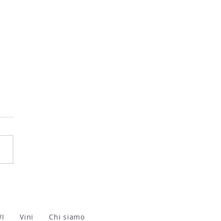
 Ecco i vincitori
'edizione 2026
WI
Vini
Chi siamo