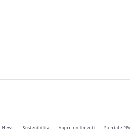
ViVa, Vini Valtellina 2026
WOW!
dell
News
Sostenibilità
Approfondimenti
Speciale PI