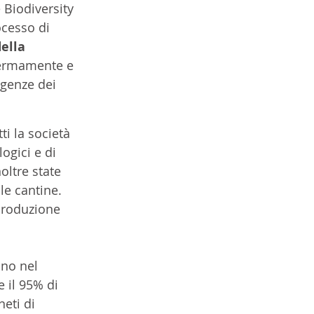
 Biodiversity 
ocesso di 
ella 
 fermamente e 
igenze dei 
ti la società 
logici e di 
oltre state 
le cantine. 
 produzione 
ono nel 
 il 95% di 
eti di 