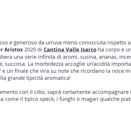
so e generoso da un’uva meno conosciuta rispetto ad 
r Aristos
2020 di
Cantina Valle Isarco
ha corpo e un
libera una serie infinita di aromi, susina, ananas, inc
e, succosa. La morbidezza accoglie un’acidità import
” e un finale che vira su note che ricordano la noce m
la grande tipicità aromatica!
tamento con il cibo, saprà certamente accompagnare i 
na come il tipico speck, i funghi o magari qualche pia