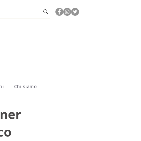
ni
Chi siamo
rner
co