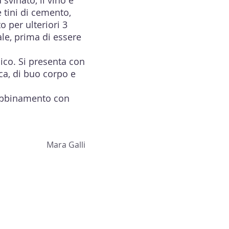
svinato, il vino è
e tini di cemento,
o per ulteriori 3
nale, prima di essere
sico. Si presenta con
sca, di buo corpo e
 abbinamento con
Mara Galli