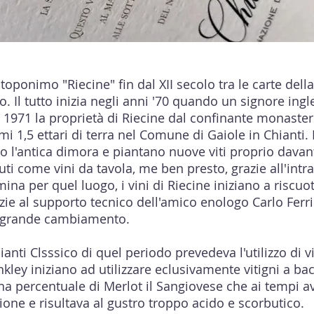
toponimo "Riecine" fin dal XII secolo tra le carte dell
. Il tutto inizia negli anni '70 quando un signore ing
 1971 la proprietà di Riecine dal confinante monaster
mi 1,5 ettari di terra nel Comune di Gaiole in Chianti.
o l'antica dimora e piantano nuove viti proprio davant
ti come vini da tavola, me ben presto, grazie all'int
mina per quel luogo, i vini di Riecine iniziano a riscuo
ie al supporto tecnico dell'amico enologo Carlo Ferrin
un grande cambiamento.
hianti Clsssico di quel periodo prevedeva l'utilizzo di v
kley iniziano ad utilizzare eclusivamente vitigni a ba
 percentuale di Merlot il Sangiovese che ai tempi a
zione e risultava al gustro troppo acido e scorbutico.