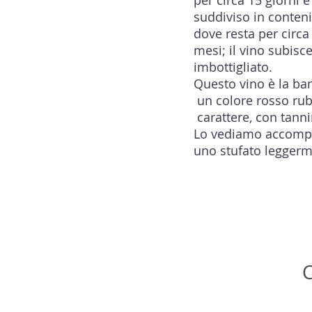
per circa 15 giorni 
suddiviso in conteni
dove resta per circa
mesi; il vino subisce
imbottigliato.
Questo vino è la band
un colore rosso rubi
carattere, con tanni
Lo vediamo accompag
uno stufato leggerm
C