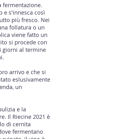
la fermentazione.
o e s'innesca così
tto più fresco. Nei
una follatura o un
lica viene fatto un
ito si procede con
 giorni al termine
ni.
oro arrivo e che si
antato eslusivamente
enda, un
ulizia e la
e. Il Riecine 2021 è
o di cernita
, dove fermentano