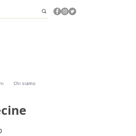
ni
Chi siamo
ecine
o