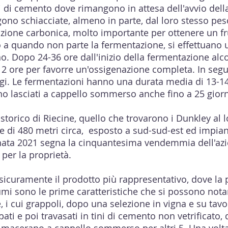
ni di cemento dove rimangono in attesa dell'avvio del
ngono schiacciate, almeno in parte, dal loro stesso pes
zione carbonica, molto importante per ottenere un fru
no a quando non parte la fermentazione, si effettuano 
o. Dopo 24-36 ore dall'inizio della fermentazione alco
12 ore per favorre un'ossigenazione completa. In segu
ggi. Le fermentazioni hanno una durata media di 13-14
ono lasciati a cappello sommerso anche fino a 25 gior
storico di Riecine, quello che trovarono i Dunkley al l
ne di 480 metri circa, esposto a sud-sud-est ed impi
nata 2021 segna la cinquantesima vendemmia dell'azi
 per la proprietà.
 sicuramente il prodotto più rappresentativo, dove la p
mi sono le prime caratteristiche che si possono notar
i cui grappoli, dopo una selezione in vigna e su tavol
pati e poi travasati in tini di cemento non vetrificato