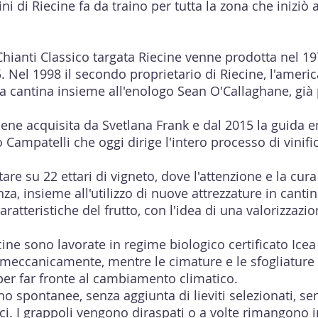
vini di Riecine fa da traino per tutta la zona che iniziò
Chianti Classico targata Riecine venne prodotta nel 1
 Nel 1998 il secondo proprietario di Riecine, l'amer
ra cantina insieme all'enologo Sean O'Callaghane, già
iene acquisita da Svetlana Frank e dal 2015 la guida e
Campatelli che oggi dirige l'intero processo di vinif
are su 22 ettari di vigneto, dove l'attenzione e la cur
za, insieme all'utilizzo di nuove attrezzature in canti
ratteristiche del frutto, con l'idea di una valorizzazio
ecine sono lavorate in regime biologico certificato Ice
e meccanicamente, mentre le cimature e le sfogliature
 per far fronte al cambiamento climatico.
o spontanee, senza aggiunta di lieviti selezionati, sen
ici. I grappoli vengono diraspati o a volte rimangono 