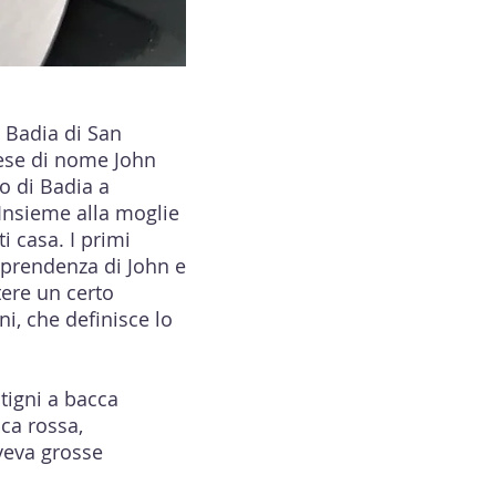
a Badia di San
lese di nome John
o di Badia a
 Insieme alla moglie
i casa. I primi
raprendenza di John e
tere un certo
i, che definisce lo
itigni a bacca
cca rossa,
veva grosse