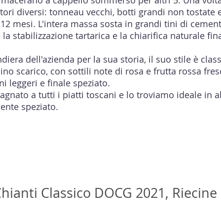
e macerano a cappello sommerso per altri 5. Una volta 
tori diversi: tonneau vecchi, botti grandi non tostate 
 12 mesi. L'intera massa sosta in grandi tini di cement
 la stabilizzazione tartarica e la chiarifica naturale fi
iera dell'azienda per la sua storia, il suo stile è clas
no scarico, con sottili note di rosa e frutta rossa fre
ni leggeri e finale speziato.
nato a tutti i piatti toscani e lo troviamo ideale in
ente speziato.
hianti Classico DOCG 2021, Riecine