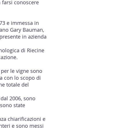
 a farsi conoscere
973 e immessa in
icano Gary Bauman,
 presente in azienda
nologica di Riecine
icazione.
a per le vigne sono
na con lo scopo di
ne totale del
a dal 2006, sono
 sono state
za chiarificazioni e
interi e sono messi