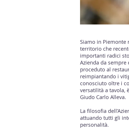
Siamo in Piemonte n
territorio che rece
importanti radici st
Azienda da sempre de
proceduto al restauro
reimpiantando i viti
conosciuto oltre i c
versatilità a tavola,
Giudo Carlo Allev
La filosofia dell’Azi
attuando tutti gli in
personalità.