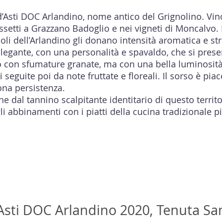
d’Asti DOC Arlandino, nome antico del Grignolino. Vin
setti a Grazzano Badoglio e nei vigneti di Moncalvo. I
oli dell’Arlandino gli donano intensità aromatica e str
legante, con una personalità e spavaldo, che si presen
o con sfumature granate, ma con una bella luminosità.
 seguite poi da note fruttate e floreali. Il sorso è pi
ona persistenza.
e dal tannino scalpitante identitario di questo territor
i abbinamenti con i piatti della cucina tradizionale
Asti DOC Arlandino 2020, Tenuta Sa