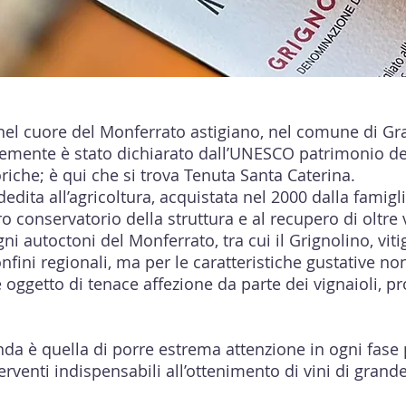
el cuore del Monferrato astigiano, nel comune di Gr
ntemente è stato dichiarato dall’UNESCO patrimonio de
oriche; è qui che si trova Tenuta Santa Caterina.
dita all’agricoltura, acquistata nel 2000 dalla famigl
 conservatorio della struttura e al recupero di oltre v
gni autoctoni del Monferrato, tra cui il Grignolino, vit
onfini regionali, ma per le caratteristiche gustative no
 è oggetto di tenace affezione da parte dei vignaioli, 
a.
enda è quella di porre estrema attenzione in ogni fase 
terventi indispensabili all’ottenimento di vini di grande