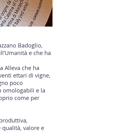
azzano Badoglio,
ll’Umanità e che ha
ia Alleva che ha
enti ettari di vigne,
igno poco
n omologabili e la
proprio come per
produttiva,
 qualità, valore e