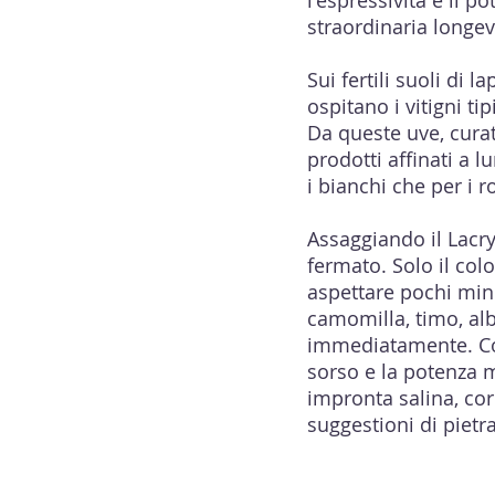
l'espressività e il p
straordinaria longev
Sui fertili suoli di 
ospitano i vitigni ti
Da queste uve, cura
prodotti affinati a l
i bianchi che per i r
Assaggiando il Lacr
fermato. Solo il col
aspettare pochi minu
camomilla, timo, alb
immediatamente. Col
sorso e la potenza 
impronta salina, cor
suggestioni di pietr