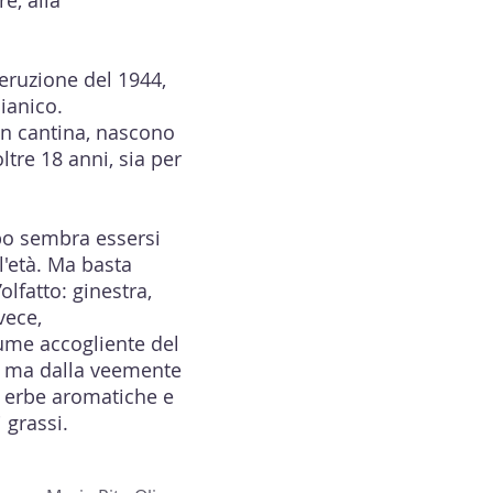
re, alla
l’eruzione del 1944,
lianico.
in cantina, nascono
ltre 18 anni, sia per
mpo sembra essersi
l'età. Ma basta
lfatto: ginestra,
vece,
ume accogliente del
o, ma dalla veemente
i erbe aromatiche e
 grassi.