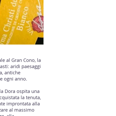
ale al Gran Cono, la
asti: aridi paesaggi
a, antiche
te ogni anno.
illa Dora ospita una
quistata la tenuta,
nte improntata alla
zzare al massimo