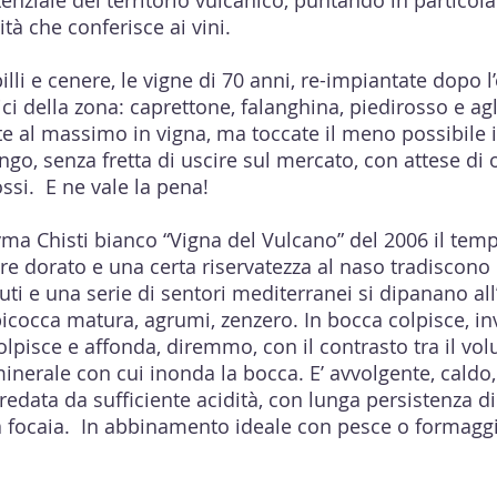
otenziale del territorio vulcanico, puntando in particola
ità che conferisce ai vini.
lapilli e cenere, le vigne di 70 anni, re-impiantate dopo 
pici della zona: caprettone, falanghina, piedirosso e ag
te al massimo in vigna, ma toccate il meno possibile 
ungo, senza fretta di uscire sul mercato, con attese di o
ossi. E ne vale la pena!
yma Chisti bianco “Vigna del Vulcano” del 2006 il te
ore dorato e una certa riservatezza al naso tradiscono 
ti e una serie di sentori mediterranei si dipanano all’o
icocca matura, agrumi, zenzero. In bocca colpisce, in
pisce e affonda, diremmo, con il contrasto tra il vol
minerale con cui inonda la bocca. E’ avvolgente, cald
redata da sufficiente acidità, con lunga persistenza d
a focaia. In abbinamento ideale con pesce o formaggi