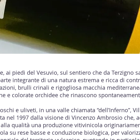
e, ai piedi del Vesuvio, sul sentiero che da Terzigno s
parte integrante di una natura estrema e ricca di contr
ivazioni, brulli crinali e rigogliosa macchia mediterrane
che e colorate orchidee che rinascono spontaneamen
schi e uliveti, in una valle chiamata “dell’Inferno”, V
a nel 1997 dalla visione di Vincenzo Ambrosio che, ac
 alla qualità una produzione vitivinicola originariame
ola su rese basse e conduzione biologica, per valori