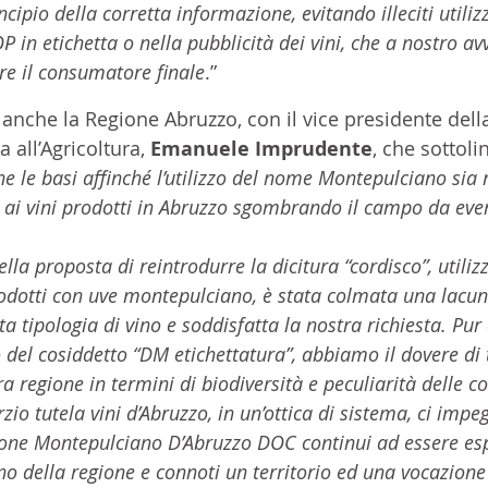
ncipio della corretta informazione, evitando illeciti utilizz
 in etichetta o nella pubblicità dei vini, che a nostro avv
re il consumatore finale
.”
 anche la Regione Abruzzo, con il vice presidente dell
 all’Agricoltura, 
Emanuele Imprudente
, che sottoli
e le basi affinché l’utilizzo del nome Montepulciano sia r
 ai vini prodotti in Abruzzo sgombrando il campo da even
lla proposta di reintrodurre la dicitura “cordisco”, utilizz
prodotti con uve montepulciano, è stata colmata una lacun
a tipologia di vino e soddisfatta la nostra richiesta. Pu
del cosiddetto “DM etichettatura”, abbiamo il dovere di t
ra regione in termini di biodiversità e peculiarità delle co
rzio tutela vini d’Abruzzo, in un’ottica di sistema, ci imp
one Montepulciano D’Abruzzo DOC continui ad essere esp
erno della regione e connoti un territorio ed una vocazione