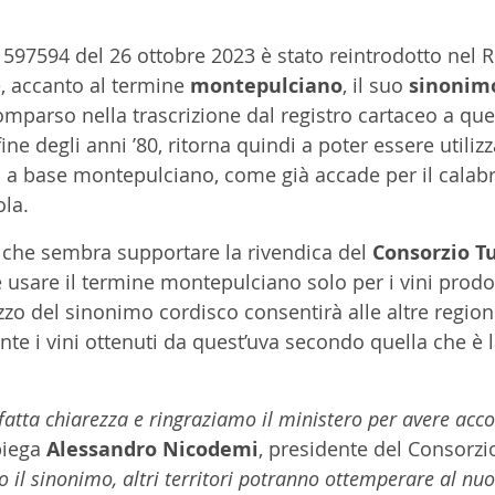
97594 del 26 ottobre 2023 è stato reintrodotto nel R
, accanto al termine 
montepulciano
, il suo
 sinonimo
mparso nella trascrizione dal registro cartaceo a que
ine degli anni ’80, ritorna quindi a poter essere utilizz
i a base montepulciano, come già accade per il calabr
la.
che sembra supportare la rivendica del 
Consorzio Tu
 usare il termine montepulciano solo per i vini prodott
izzo del sinonimo cordisco consentirà alle altre regioni
nte i vini ottenuti da quest’uva secondo quella che è 
fatta chiarezza e ringraziamo il ministero per avere acco
piega 
Alessandro Nicodemi
, presidente del Consorzio
 il sinonimo, altri territori potranno ottemperare al nu