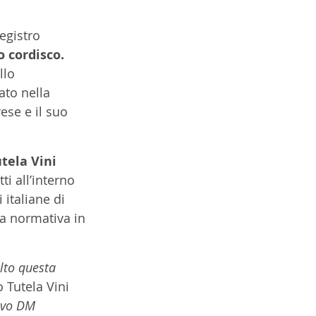
egistro 
 cordisco.
llo 
ato nella 
ese e il suo 
tela Vini 
i all’interno 
 italiane di 
la normativa in 
lto questa 
 Tutela Vini 
ovo DM 