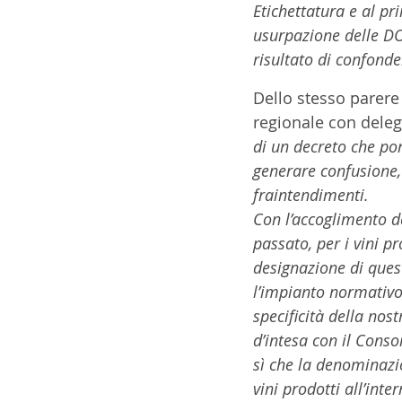
Etichettatura e al pri
usurpazione delle DOP
risultato di confonde
Dello stesso parere
regionale con delega
di un decreto che pon
generare confusione,
fraintendimenti. 
Con l’accoglimento de
passato, per i vini 
designazione di quest
l’impianto normativo 
specificità della nost
d’intesa con il Conso
sì che la denominazi
vini prodotti all’int