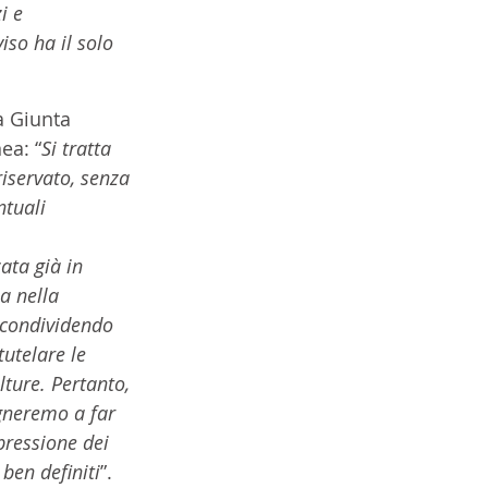
i e 
iso ha il solo 
a Giunta 
nea: “
Si tratta 
iservato, senza 
tuali 
ata già in 
a nella 
r condividendo 
utelare le 
lture. Pertanto, 
egneremo a far 
ressione dei 
 ben definiti
”.