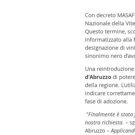
Con decreto MASAF 5
Nazionale della Vite
Questo termine, sco
informatizzato alla f
designazione di vin
sinonimo nero d’avo
Una reintroduzione 
d'Abruzzo 
di potere
della regione. L’util
indicare correttame
fase di adozione.
 “
Finalmente è stata 
nostra richiesta
. – s
Abruzzo – 
Applicando