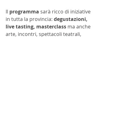
Il 
programma 
sarà ricco di iniziative 
in tutta la provincia: 
degustazioni, 
live tasting, masterclass 
ma anche 
arte, incontri, spettacoli teatrali, 
mostre, visite guidate alla scoperta 
di Asti, del Monferrato e delle sue 
colline, patrimonio dell’UNESCO.
Sul sito 
www.doujador.it
 sarà 
possibile prenotare in anticipo gli 
appuntamenti.
Piemonte
Douja d'Or
NEWS