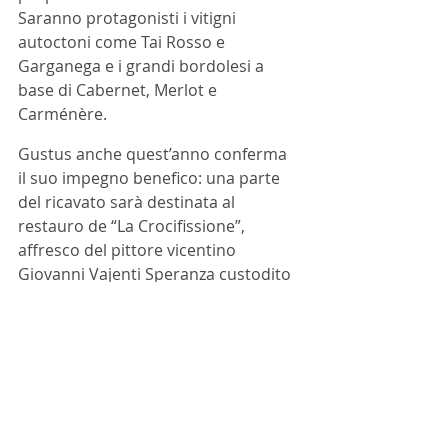
Saranno protagonisti i vitigni 
autoctoni come Tai Rosso e 
Garganega e i grandi bordolesi a 
base di Cabernet, Merlot e 
Carménère. 
Gustus anche quest’anno conferma 
il suo impegno benefico: una parte 
del ricavato sarà destinata al 
restauro de “La Crocifissione”, 
affresco del pittore vicentino 
Giovanni Vajenti Speranza custodito 
dal Conservatorio “Arrigo Pedrollo”.
Eventi
Colli Berici
Gambellara
ARTICOLI
NEWS