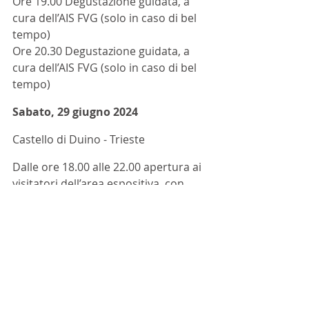
Ore 19.00 Degustazione guidata, a 
cura dell’AIS FVG (solo in caso di bel 
tempo) 
Ore 20.30 Degustazione guidata, a 
cura dell’AIS FVG (solo in caso di bel 
tempo)
Sabato, 29 giugno 2024
Castello di Duino - Trieste
Dalle ore 18.00 alle 22.00 apertura ai 
visitatori dell’area espositiva, con 
degustazione dei vini Del Carso e 
delle specialità dei ristoranti locali.
Ore 19.00 Degustazione guidata, a 
cura dell’AIS FVG (solo in caso di bel 
tempo) 
Ore 20.30 Degustazione guidata, a 
cura dell’AIS FVG (solo in caso di bel 