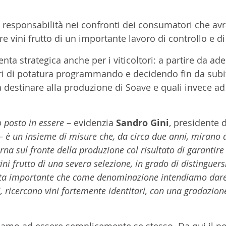
i responsabilità nei confronti dei consumatori che avr
re vini frutto di un importante lavoro di controllo e di
ta strategica anche per i viticoltori: a partire da ad
vori di potatura programmando e decidendo fin da subit
a destinare alla produzione di Soave e quali invece ad 
 posto in essere
 – evidenzia 
Sandro Gini
, presidente 
–
 è un insieme di misure che, da circa due anni, mirano 
rna sul fronte della produzione col risultato di garantire 
ni frutto di una severa selezione, in grado di distinguersi
osta importante che come denominazione intendiamo dare
, ricercano vini fortemente identitari, con una gradazion
hiamo ad essere semplicemente se stesso. Da qui il n