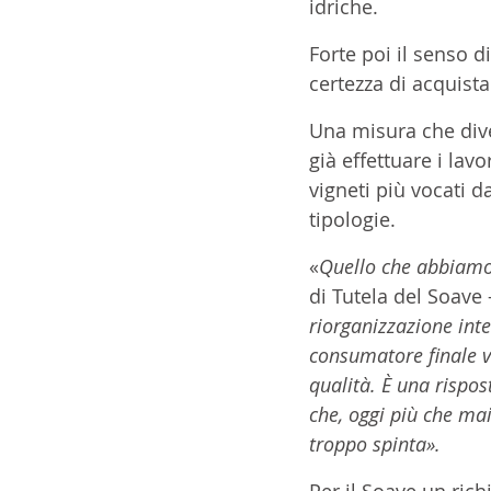
idriche. 
Forte poi il senso d
certezza di acquista
Una misura che diven
già effettuare i la
vigneti più vocati d
tipologie. 
«
Quello che abbiamo
di Tutela del Soave 
riorganizzazione inte
consumatore finale vi
qualità. È una risp
che, oggi più che mai
troppo spinta». 
Per il Soave un ric