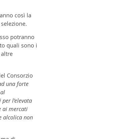
anno così la 
 selezione. 
esso potranno 
o quali sono i 
altre 
del Consorzio 
ad una forte 
al 
 per l’elevata 
 ai mercati 
e alcolica non 
ome di 