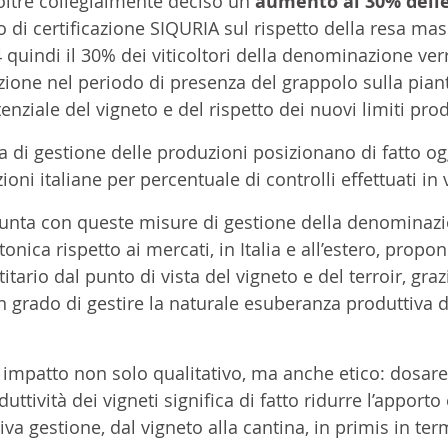
oltre collegialmente deciso un 
aumento al 30% delle
o di certificazione SIQURIA sul rispetto della resa ma
 quindi il 30% dei viticoltori della denominazione ver
cazione nel periodo di presenza del grappolo sulla piant
nziale del vigneto e del rispetto dei nuovi limiti produt
ia di gestione delle produzioni posizionano di fatto ogg
ni italiane per percentuale di controlli effettuati in 
i punta con queste misure di gestione della denominazi
tonica rispetto ai mercati, in Italia e all’estero, prop
ario dal punto di vista del vigneto e del terroir, graz
n grado di gestire la naturale esuberanza produttiva d
e impatto non solo qualitativo, ma anche etico: dosare
uttività dei vigneti significa di fatto ridurre l’apporto
va gestione, dal vigneto alla cantina, in primis in term