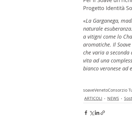
Progetto Identità S
«
La Garganega, madre
naturale esuberanza. 
a vitigni come lo Ch
aromatiche. Il Soave
che varia a seconda 
vita ad una compless
bianco veronese ad e
soave
Veneto
Consorzio Tu
ARTICOLI
NEWS
Sost