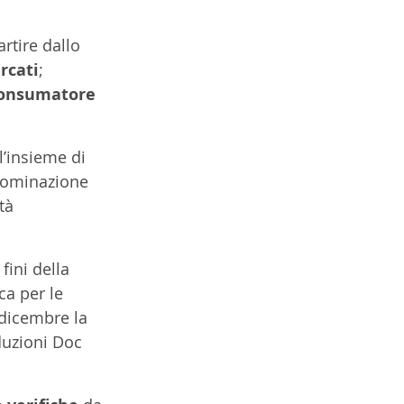
rtire dallo 
rcati
; 
 consumatore
, l’insieme di 
enominazione 
tà 
fini della 
ca per le 
 dicembre la 
duzioni Doc 