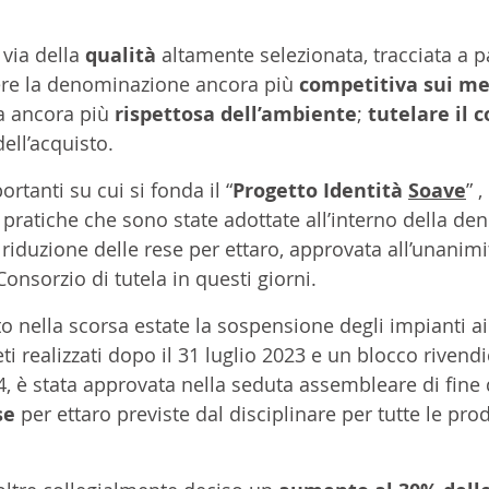
via della 
qualità 
altamente selezionata, tracciata a pa
ere la denominazione ancora più 
competitiva sui me
a ancora più 
rispettosa dell’ambiente
; 
tutelare il
ell’acquisto.
rtanti su cui si fonda il “
Progetto Identità 
Soave
” 
e pratiche che sono state adottate all’interno della d
a riduzione delle rese per ettaro, approvata all’unanimi
onsorzio di tutela in questi giorni.
 nella scorsa estate la sospensione degli impianti ai 
eti realizzati dopo il 31 luglio 2023 e un blocco rivendi
4, è stata approvata nella seduta assembleare di fine
se 
per ettaro previste dal disciplinare per tutte le pro