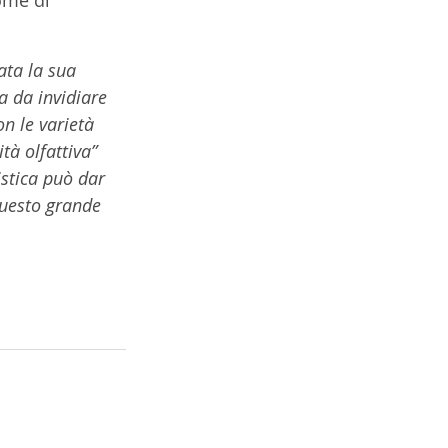
ata la sua 
a da invidiare 
n le varietà 
tà olfattiva” 
stica può dar 
questo grande 