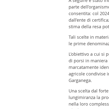
A seguire è stato in
parte dell’organism
consentita: col 2024
dall’ente di certifi
stima della resa pote
Tali scelte in mater
le prime denominazio
L’obiettivo a cui s
di porsi in maniera 
marcatamente identit
agricole condivise i
Garganega.  
Una scelta dal fort
lungimiranza la prod
nella loro complessi