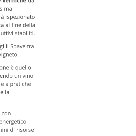
 verifiche 
da 
ssima 
rà ispezionato 
a al fine della 
tivi stabiliti.
i il Soave tra 
vigneto.
one è quello 
onendo un vino 
ie a pratiche 
ella 
 con 
 energetico 
ini di risorse 