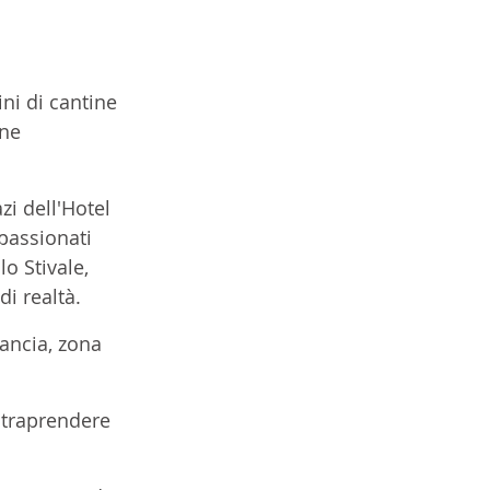
ni di cantine 
ne 
zi dell'Hotel 
passionati 
o Stivale, 
i realtà. 
ancia, zona 
ntraprendere 