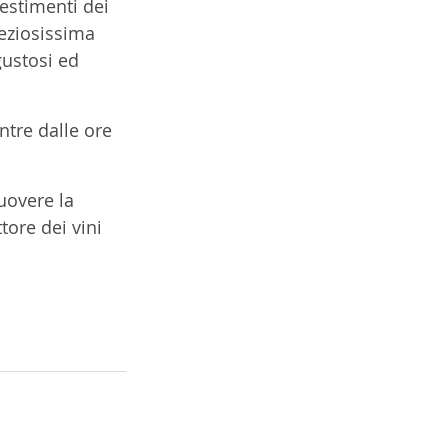
estimenti dei 
reziosissima 
gustosi ed 
ntre dalle ore 
uovere la 
tore dei vini 