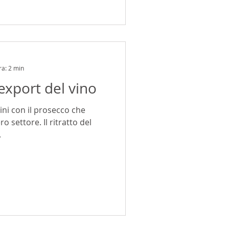
ra: 2 min
export del vino
vini con il prosecco che
o settore. Il ritratto del
.