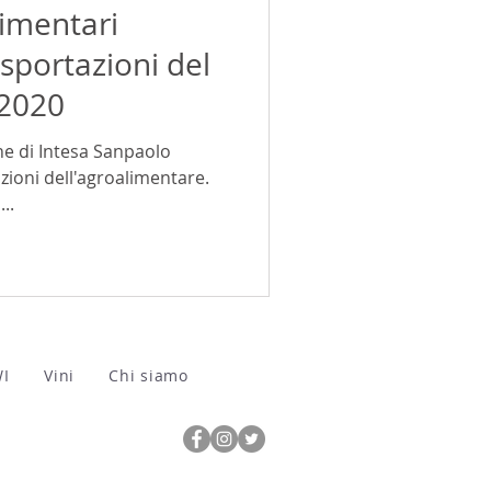
limentari
sportazioni del
 2020
he di Intesa Sanpaolo
azioni dell'agroalimentare.
..
WI
Vini
Chi siamo