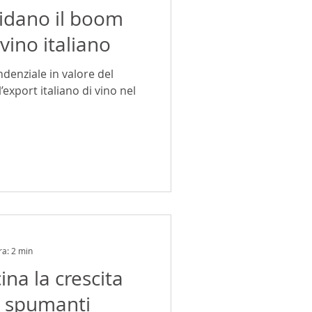
idano il boom
 vino italiano
denziale in valore del
l’export italiano di vino nel
ra: 2 min
ina la crescita
li spumanti