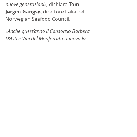
nuove generazioni»,
 dichiara 
Tom-
Jørgen Gangsø
, direttore Italia del 
Norwegian Seafood Council.
«Anche quest’anno il Consorzio Barbera 
D’Asti e Vini del Monferrato rinnova la 
partecipazione al Barbera Fish Festival, 
momento in cui l’arte culinaria e quella 
vitivinicola si incontrano. È un’occasione 
per dimostrare la straordinaria 
versatilità della Barbera d’Asti, un vino 
che si adatta a ogni occasione grazie 
alle sue numerose sfaccettature perfino 
in abbinamenti sorprendenti come il 
merluzzo norvegese»
, afferma 
Vitaliano Maccario
, presidente del 
Consorzio Barbera d'Asti e Vini del 
Monferrato.
Eventi
barbera
Barbera d'Asti