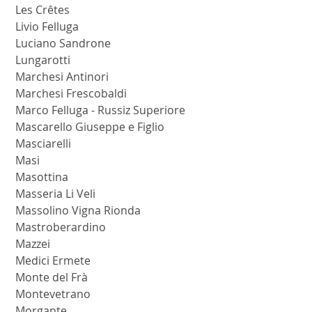
 Les Crêtes
 Livio Felluga
 Luciano Sandrone
 Lungarotti
 Marchesi Antinori
 Marchesi Frescobaldi
 Marco Felluga - Russiz Superiore
 Mascarello Giuseppe e Figlio
 Masciarelli
 Masi
 Masottina
 Masseria Li Veli
 Massolino Vigna Rionda
 Mastroberardino
 Mazzei
 Medici Ermete
 Monte del Frà
 Montevetrano
 Morgante