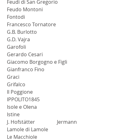
 Feudi di San Gregorio
 Feudo Montoni
 Fontodi
 Francesco Tornatore
 G.B. Burlotto
 G.D. Vajra
 Garofoli
 Gerardo Cesari
 Giacomo Borgogno e Figli
 Gianfranco Fino
 Graci
 Grifalco
 Il Poggione
 IPPOLITO1845
 Isole e Olena
 Istine
 J. Hofstätter		 Jermann
 Lamole di Lamole
 Le Macchiole