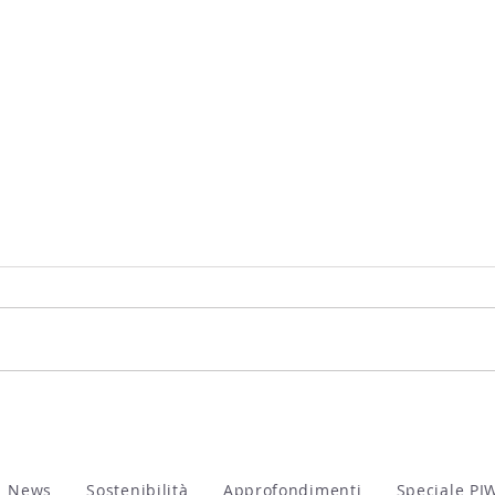
ViVa, Vini Valtellina 2026
WOW!
dell
News
Sostenibilità
Approfondimenti
Speciale PI