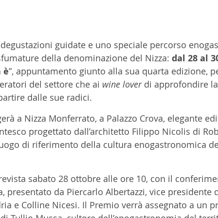
, degustazioni guidate e uno speciale percorso enoga
 sfumature della denominazione del Nizza: 
dal 28 al 3
a è
”, appuntamento giunto alla sua quarta edizione, p
ratori del settore che ai 
wine lover
 di approfondire l
 partire dalle sue radici. 
lgerà a Nizza Monferrato, a Palazzo Crova, elegante edif
tesco progettato dall’architetto Filippo Nicolis di Robi
luogo di riferimento della cultura enogastronomica del
evista sabato 28 ottobre alle ore 10, con il conferime
, presentato da Piercarlo Albertazzi, vice presidente 
ia e Colline Nicesi. Il Premio verrà assegnato a un p
o di Tullio Mussa, cultore dell’enogastronomia del terri