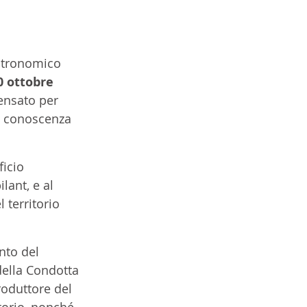
stronomico 
0 ottobre 
ensato per 
a conoscenza 
icio 
lant, e al 
 territorio 
nto del 
della Condotta 
roduttore del 
torio, nonché 