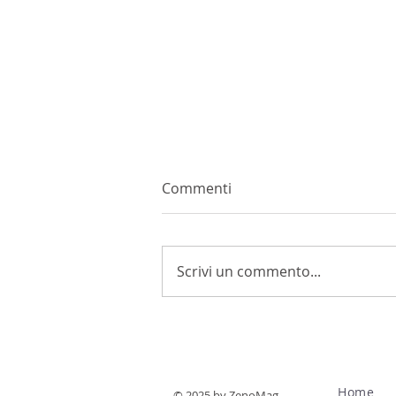
Commenti
Scrivi un commento...
La vite e lo stress da caldo:
il protocollo ZEI
Home
© 2025 by ZenoMag