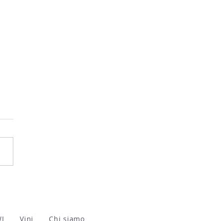
 Ecco i vincitori
'edizione 2026
WI
Vini
Chi siamo