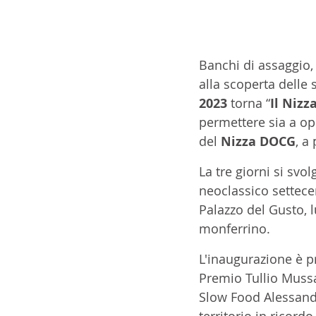
Banchi di assaggio
alla scoperta delle
2023
 torna “
Il Nizz
permettere sia a ope
del 
Nizza DOCG
, a
La tre giorni si svo
neoclassico settecen
Palazzo del Gusto, 
monferrino. 
L'inaugurazione è pr
Premio Tullio Mussa
Slow Food Alessandr
territorio in ricord