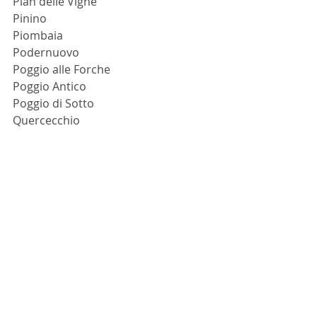
Pian delle Vigne
Pinino
Piombaia
Podernuovo
Poggio alle Forche
Poggio Antico
Poggio di Sotto
Quercecchio
Renieri
Ridolfi
San Polino
San Polo
Sanlorenzo
Scopone
Sesta di Sopra
Sesti
Talenti
Tassi
Tenuta San Giorgio