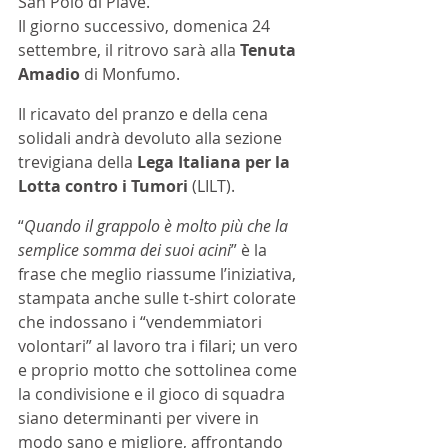
San Polo di Piave.  
Il giorno successivo, domenica 24 
settembre, il ritrovo sarà alla 
Tenuta 
Amadio
 di Monfumo.
Il ricavato del pranzo e della cena 
solidali andrà devoluto alla sezione 
trevigiana della 
Lega Italiana per la 
Lotta contro i Tumori
 (LILT). 
“
Quando il grappolo è molto più che la 
semplice somma dei suoi acini
” è la 
frase che meglio riassume l’iniziativa, 
stampata anche sulle t-shirt colorate 
che indossano i “vendemmiatori 
volontari” al lavoro tra i filari; un vero 
e proprio motto che sottolinea come 
la condivisione e il gioco di squadra 
siano determinanti per vivere in 
modo sano e migliore, affrontando 