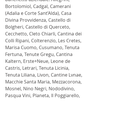
Bortolomiol, Cadgal, Camerani 
(Adalia e Corte Sant’Alda), Casa 
Divina Provvidenza, Castello di 
Bolgheri, Castello di Querceto, 
Cecchetto, Cleto Chiarli, Cantina dei 
Colli Ripani, Colterenzio, Les Cretes, 
Marisa Cuomo, Cusumano, Tenuta 
Fertuna, Tenute Gregu, Cantina 
Kaltern, Erste+Neue, Leone de 
Castris, Letrari, Tenuta Licinia, 
Tenuta Liliana, Livon, Cantine Lvnae, 
Macchie Santa Maria, Mezzacorona, 
Mosnel, Nino Negri, Nododivino, 
Pasqua Vini, Planeta, Il Poggiarello, 
Rocca delle Macìe, Tenuta 
Sant’Antonio – Famiglia Castagnedi, 
Tenuta Santa Caterina, Cantina 
Santadi, La Scolca, Scuropasso, 