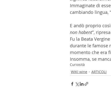
Immaginate di esser
cambiando lingua, 
E andò proprio così 
non habent
”, ripres
Fu la Beata Vergine
durante le famose n
momento che era fin
Insomma, se manca i
Curiosità
WIKI wine
ARTICOLI