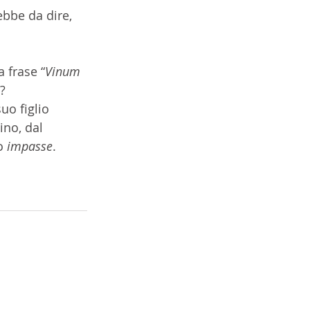
ebbe da dire, 
 frase “
Vinum 
? 
uo figlio 
ino, dal 
o
 impasse
. 