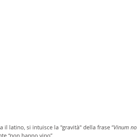
l latino, si intuisce la "gravità" della frase “
Vinum no
nte “non hanno vino”. 