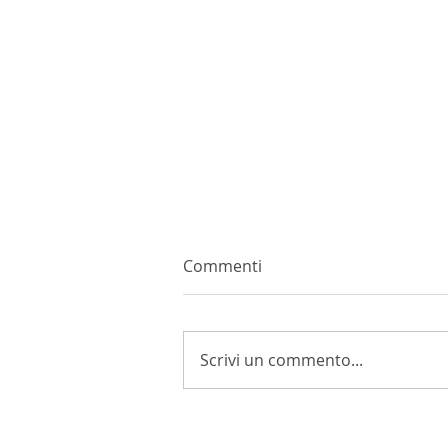
Commenti
Scrivi un commento...
La vite e lo stress da caldo:
il protocollo ZEI