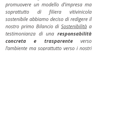
promuovere un modello d’impresa ma 
soprattutto di filiera vitivinicola 
sostenibile abbiamo deciso di redigere il 
nostro primo Bilancio di 
Sostenibilità
 a 
testimonianza di una 
responsabilità 
concreta e trasparente
 verso 
l’ambiente ma soprattutto verso i nostri 
stakeholder, poiché tutti abbiamo 
l’obbligo di preservare il nostro pianeta 
per le future generazioni
”. 
All’attenzione ambientale si aggiunge 
l’
impegno sociale
, in quanto 
l’azienda non vuole essere un sistema 
chiuso ma un soggetto capace di 
entrare in relazione con il territorio e 
le comunità, facendo impresa in 
maniera condivisa e inclusiva. 
Massima espressione di questo 