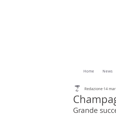
Home
News
Redazione
14 mar
Champagn
Grande succe