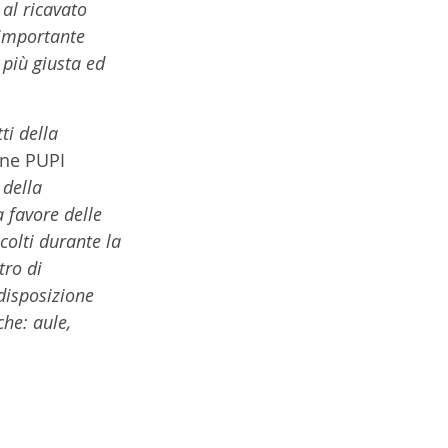
 al
ricavato 
’importante 
à più giusta ed 
ti della 
one PUPI 
 della 
 favore delle 
colti durante la 
ro di 
disposizione 
he: aule, 