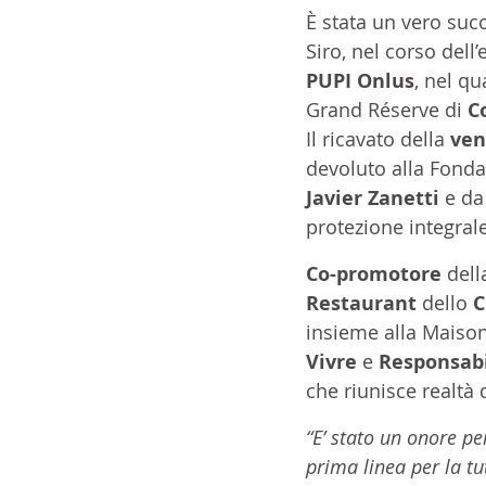
È stata un vero succ
Siro, nel corso dell
PUPI Onlus
, nel q
Grand Réserve di 
C
Il ricavato della 
ven
devoluto alla Fondaz
Javier Zanetti
 e da
protezione integrale
Co-promotore 
dell
Restaurant
 dello 
C
insieme alla Maison 
Vivre
 e 
Responsabi
che riunisce realtà 
“E’ stato un onore p
prima linea per la tut