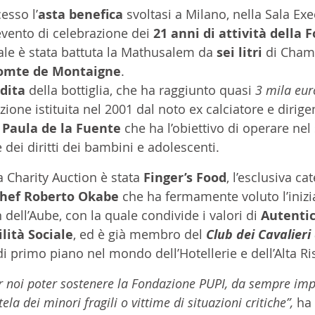
esso l’
asta benefica 
svoltasi a Milano, nella Sala Exe
’evento di celebrazione dei 
21 anni di attività della 
uale è stata battuta la Mathusalem da 
sei litri 
di Cham
omte de Montaigne
. 
dita 
della bottiglia, che ha raggiunto quasi 
3 mila eur
ione istituita nel 2001 dal noto ex calciatore e dirige
 
Paula de la Fuente
 che ha l’obiettivo di operare nel 
 dei diritti dei bambini e adolescenti.
a Charity Auction è stata 
Finger’s Food
, l’esclusiva ca
hef Roberto Okabe
 che ha fermamente voluto l’inizi
dell’Aube, con la quale condivide i valori di 
Autentic
lità Sociale
, ed è già membro del 
Club dei Cavalieri
di primo piano nel mondo dell’Hotellerie e dell’Alta Ri
er noi poter sostenere la Fondazione PUPI, da sempre imp
ela dei minori fragili o vittime di situazioni critiche”, 
ha