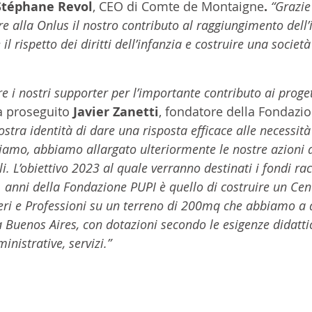
Stéphane Revol
, CEO di Comte de Montaigne
. 
“Grazie
re alla Onlus il nostro contributo al raggiungimento dell
 il rispetto dei diritti dell’infanzia e costruire una societ
re i nostri supporter per l’importante contributo ai proget
a proseguito 
Javier Zanetti
, fondatore della Fondazi
ostra identità di dare una risposta efficace alle necessità
iamo, abbiamo allargato ulteriormente le nostre azioni a
li. L’obiettivo 2023 al quale verranno destinati i fondi rac
 anni della Fondazione PUPI è quello di costruire un Cent
ri e Professioni su un terreno di 200mq che abbiamo a 
 Buenos Aires, con dotazioni secondo le esigenze didattic
inistrative, servizi.”