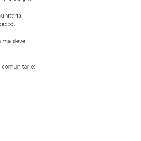
unitaria 
secco.
a ma deve 
e comunitarie: 