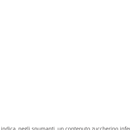
indica, negli spumanti, un contenuto zuccherino inferi