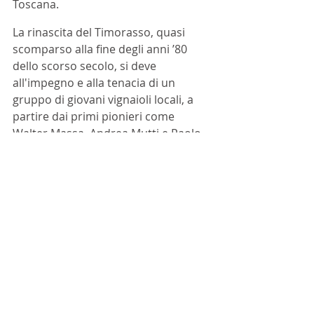
Toscana.
La rinascita del Timorasso, quasi 
scomparso alla fine degli anni ’80 
dello scorso secolo, si deve 
all'impegno e alla tenacia di un 
gruppo di giovani vignaioli locali, a 
partire dai primi pionieri come 
Walter Massa, Andrea Mutti e Paolo 
Poggio, che ne riscoprono l’antica 
tradizione e intraprendono la strada 
del rilancio. Se nel 2009 la superficie 
vitata a Timorasso all’interno della 
denominazione era ancora di soli 25 
ettari, oggi questo prezioso vitigno 
ha raggiunto quasi quota 400, a 
dimostrazione del grande interesse 
che ha suscitato nel corso degli anni. 
Di pari passo è cresciuta anche la 