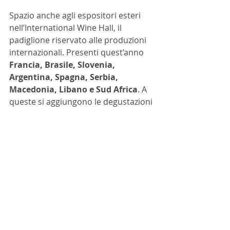
Spazio anche agli espositori esteri 
nell’International Wine Hall, il 
padiglione riservato alle produzioni 
internazionali. Presenti quest’anno 
Francia, Brasile, Slovenia, 
Argentina, Spagna, Serbia, 
Macedonia, Libano e Sud Africa
. A 
queste si aggiungono le degustazioni 
nei 4.400 stand delle imprese che, ad 
oggi, hanno iscritto 
complessivamente oltre 17mila 
etichette su VinitalyPlus, la 
piattaforma business di Veronafiere 
aperta tutto l’anno. 
Di scena il 9 aprile anche 
OperaWine
, l’evento di Vinitaly alle 
Gallerie Mercatali organizzato con 