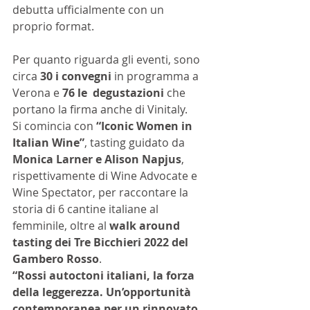
debutta ufficialmente con un 
proprio format.
Per quanto riguarda gli eventi, sono 
circa 
30 i convegni
 in programma a 
Verona e 
76 le  degustazioni 
che 
portano la firma anche di Vinitaly. 
Si comincia con 
“Iconic Women in 
Italian Wine”
, tasting guidato da 
Monica Larner e Alison Napjus
, 
rispettivamente di Wine Advocate e 
Wine Spectator, per raccontare la 
storia di 6 cantine italiane al 
femminile, oltre al 
walk around 
tasting dei Tre Bicchieri 2022 del 
Gambero Rosso
.
“Rossi autoctoni italiani, la forza 
della leggerezza. Un’opportunità 
contemporanea per un rinnovato 