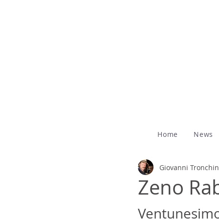
Home
News
Giovanni Tronchin
Zeno Rabo
Ventunesimo 