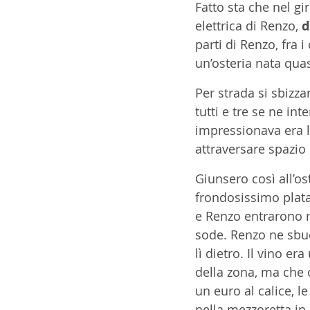
Fatto sta che nel gi
elettrica di Renzo, 
d
parti di Renzo, fra 
un’osteria nata quas
Per strada si sbizza
tutti e tre se ne in
impressionava era 
attraversare spazio
Giunsero così all’os
frondosissimo plata
e Renzo entrarono n
sode. Renzo ne sbuc
lì dietro. Il vino e
della zona, ma che 
un euro al calice, l
nella mezzoretta in 