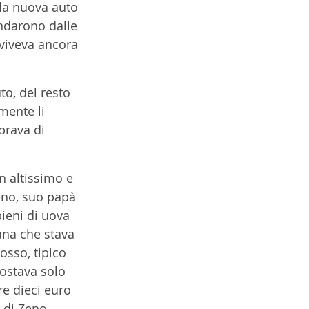
lla nuova auto 
ndarono dalle 
vviveva ancora 
to, del resto 
mente li 
rava di 
n altissimo e 
eno, suo papà 
ieni di uova 
ana che stava 
osso, tipico 
ostava solo 
re dieci euro 
 di Zeno 