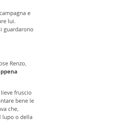
a campagna e 
re lui. 
si guardarono 
pose Renzo, 
appena 
lieve fruscio 
ntare bene le 
ava che, 
 lupo o della 