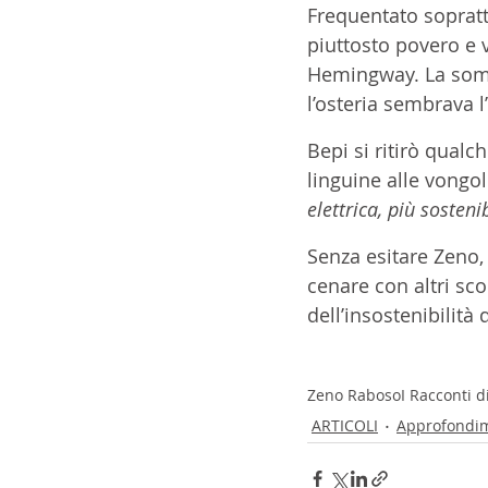
Frequentato sopratt
piuttosto povero e ve
Hemingway. La somig
l’osteria sembrava 
Bepi si ritirò qual
linguine alle vongol
elettrica, più sosteni
Senza esitare Zeno,
cenare con altri sc
dell’insostenibilit
Zeno Raboso
I Racconti 
ARTICOLI
Approfondi