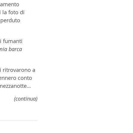
edamento 
 la foto di 
sperduto 
i fumanti 
mia barca 
 ritrovarono a 
tennero conto 
a mezzanotte…
(continua)