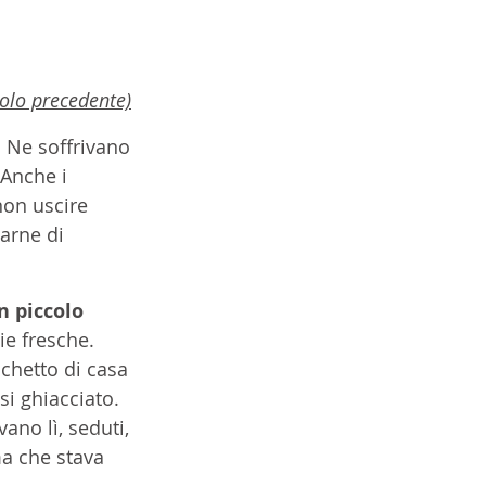
tolo precedente)
 Ne soffrivano 
 Anche i 
non uscire 
arne di 
n piccolo 
ie fresche. 
chetto di casa 
i ghiacciato. 
ano lì, seduti, 
ma che stava 