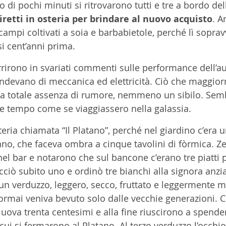
ro di pochi minuti si ritrovarono tutti e tre a bordo de
iretti in osteria per brindare al nuovo acquisto
. A
i campi coltivati a soia e barbabietole, perché lì sopra
i cent’anni prima.
rrirono in svariati commenti sulle performance dell’au
tendevano di meccanica ed elettricità. Ciò che maggior
la totale assenza di rumore, nemmeno un sibilo. Semb
 e tempo come se viaggiassero nella galassia.
teria chiamata “Il Platano”, perché nel giardino c’era u
no, che faceva ombra a cinque tavolini di fòrmica. Z
el bar e notarono che sul bancone c’erano tre piatti p
ciò subito uno e ordinò tre bianchi alla signora anzi
ra un verduzzo, leggero, secco, fruttato e leggermente m
ormai veniva bevuto solo dalle vecchie generazioni. C
e uova trenta centesimi e alla fine riuscirono a spende
cui si fermarono al Platano. Al terzo verduzzo l’occhio