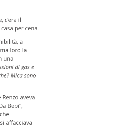
c’era il 
 casa per cena.
bilità, a 
 ma loro la 
n una 
sioni di gas e 
che? Mica sono 
e Renzo aveva 
Da Bepi”, 
 che 
si affacciava 