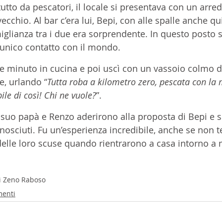
utto da pescatori, il locale si presentava con un arr
cchio. Al bar c’era lui, Bepi, con alle spalle anche qui
lianza tra i due era sorprendente. In questo posto 
l’unico contatto con il mondo.
che minuto in cucina e poi uscì con un vassoio colmo d
e, urlando “
Tutta roba a kilometro zero, pescata con la 
bile di così! Chi ne vuole?
”.
 suo papà e Renzo aderirono alla proposta di Bepi e si
onosciuti. Fu un’esperienza incredibile, anche se non 
à delle loro scuse quando rientrarono a casa intorno 
di Zeno Raboso
menti