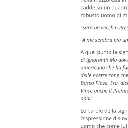
cadde su un quadro,
robusto uomo di mez
“
Sarà un vecchio Pre
“
A me sembra più un 
A quel punto la sign
di ignoranti! Ma davv
americano che ha fat
delle nostre zone che
Basso Piave. Era, dic
Vinse anche il Premio
anni
”.
Le parole della sig
l’espressione disin
uomo che come lui a