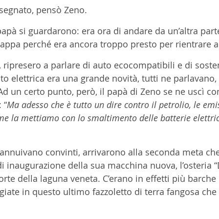
 segnato, pensò Zeno.
pà si guardarono: era ora di andare da un’altra parte, 
tappa perché era ancora troppo presto per rientrare a
, ripresero a parlare di auto ecocompatibili e di sosteni
o elettrica era una grande novità, tutti ne parlavano,
d un certo punto, però, il papà di Zeno se ne uscì co
 “
Ma adesso che è tutto un dire contro il petrolio, le emis
e la mettiamo con lo smaltimento delle batterie elettri
e annuivano convinti, arrivarono alla seconda meta ch
di inaugurazione della sua macchina nuova, l’osteria “
rte della laguna veneta. C’erano in effetti più barche
ate in questo ultimo fazzoletto di terra fangosa che 