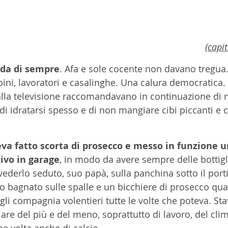
(capi
alda di sempre
. Afa e sole cocente non davano tregua.
bini, lavoratori e casalinghe. Una calura democratica.
e alla televisione raccomandavano in continuazione di 
 di idratarsi spesso e di non mangiare cibi piccanti e c
eva fatto scorta di prosecco e messo in funzione u
tivo in garage
, in modo da avere sempre delle bottigl
ederlo seduto, suo papà, sulla panchina sotto il porti
bagnato sulle spalle e un bicchiere di prosecco quas
li compagnia volentieri tutte le volte che poteva. Stav
rlare del più e del meno, soprattutto di lavoro, del cli
 volta anche di calcio.