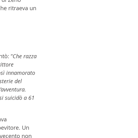
he ritraeva un 
tò: “
Che razza 
ittore 
osì innamorato 
terie del 
’avventura. 
si suicidò a 61 
ava 
evitore. Un 
ovecento non 