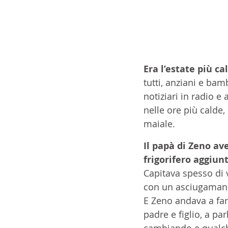
Era l’estate più c
tutti, anziani e bam
notiziari in radio 
nelle ore più calde,
maiale. 
Il papà di Zeno av
frigorifero aggiun
Capitava spesso di v
con un asciugamano 
E Zeno andava a farg
padre e figlio, a pa
cambiando e qualche