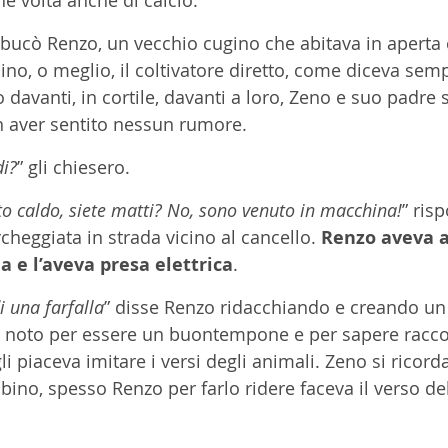
sbucò Renzo, un vecchio cugino che abitava in apert
ino, o meglio, il coltivatore diretto, come diceva semp
davanti, in cortile, davanti a loro, Zeno e suo padre 
n aver sentito nessun rumore.
di?
” gli chiesero.
to caldo, siete matti? No, sono venuto in macchina!
” ris
cheggiata in strada vicino al cancello. 
Renzo aveva 
 e l’aveva presa elettrica
.
 una farfalla
” disse Renzo ridacchiando e creando un 
a noto per essere un buontempone e per sapere racco
gli piaceva imitare i versi degli animali. Zeno si ricord
no, spesso Renzo per farlo ridere faceva il verso del