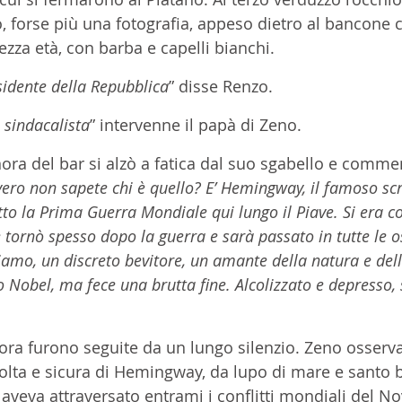
 forse più una fotografia, appeso dietro al bancone c
za età, con barba e capelli bianchi. 
sidente della Repubblica
” disse Renzo.
sindacalista
” intervenne il papà di Zeno.
ora del bar si alzò a fatica dal suo sgabello e commen
ero non sapete chi è quello? E’ Hemingway, il famoso scr
to la Prima Guerra Mondiale qui lungo il Piave. Si era c
 tornò spesso dopo la guerra e sarà passato in tutte le os
iamo, un discreto bevitore, un amante della natura e dell
 Nobel, ma fece una brutta fine. Alcolizzato e depresso, 
nora furono seguite da un lungo silenzio. Zeno osserv
volta e sicura di Hemingway, da lupo di mare e santo b
veva attraversato entrami i conflitti mondiali del N