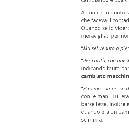
Ad un certo punto 
che faceva il contad
Quando se lo videro 
meravigliati per no
“
Ma sei venuto a pie
“
Per carità, con ques
indicando l’auto par
cambiato macchina
“
E’ meno rumorosa di
con le mani. Lui er
barzellette. Inoltre 
quando era un bambi
scimmia.