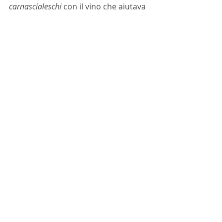
carnascialeschi
 con il vino che aiutava 
sicuramente a cantare meglio.
Quello tra il Carnevale e il vino è 
quindi un legame antico, fatto di 
festa licenziosità e, soprattutto, 
speranza per il futuro.
Carnevale
Martedì grasso
Maschere
ARTICOLI
Approfondimenti