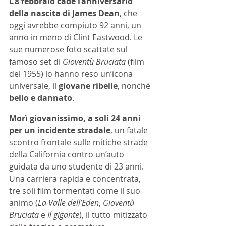
L’8 febbraio cade l’anniversario 
della nascita di James Dean
, che 
oggi avrebbe compiuto 92 anni, un 
anno in meno di Clint Eastwood. Le 
sue numerose foto scattate sul 
famoso set di 
Gioventù Bruciata
 (film 
del 1955) lo hanno reso un’icona 
universale, il 
giovane ribelle
, nonché 
bello e dannato
.
Morì giovanissimo, a soli 24 anni 
per un incidente stradale
, un fatale 
scontro frontale sulle mitiche strade 
della California contro un’auto 
guidata da uno studente di 23 anni. 
Una carriera rapida e concentrata, 
tre soli film tormentati come il suo 
animo (
La Valle dell’Eden
, 
Gioventù 
Bruciata
 e 
Il gigante
), il tutto mitizzato 