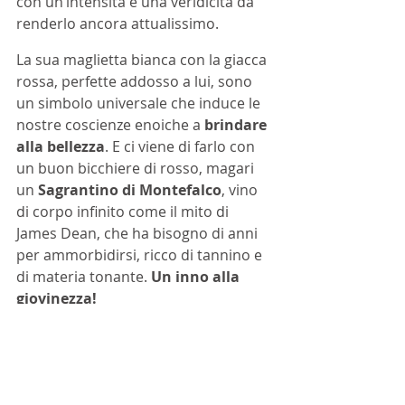
con un’intensità e una veridicità da 
renderlo ancora attualissimo.
La sua maglietta bianca con la giacca 
rossa, perfette addosso a lui, sono 
un simbolo universale che induce le 
nostre coscienze enoiche a 
brindare 
alla bellezza
. E ci viene di farlo con 
un buon bicchiere di rosso, magari 
un 
Sagrantino di Montefalco
, vino 
di corpo infinito come il mito di 
James Dean, che ha bisogno di anni 
per ammorbidirsi, ricco di tannino e 
di materia tonante. 
Un inno alla 
giovinezza!
riflessioni in-coscienti
sagrantino di montefalco
james dean
aniversari
ARTICOLI
Approfondimenti