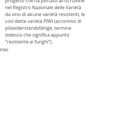
progetto che ha portato all’iscrizione 
nel Registro Nazionale delle Varietà 
da vino di alcune varietà resistenti, le 
così dette varietà PIWI (acronimo di 
pilzwiderstandsfähige, termine 
tedesco che significa appunto 
"resistente ai funghi").
PIWI
ARTICOLI
Approfondimenti
Vitigni