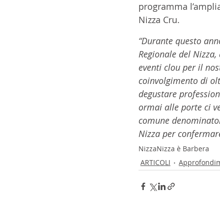
programma l’ampliam
Nizza Cru. 
“Durante questo ann
Regionale del Nizza,
eventi clou per il nost
coinvolgimento di ol
degustare profession
ormai alle porte ci 
comune denominatore
Nizza per confermare
Nizza
Nizza è Barbera
ARTICOLI
Approfondi