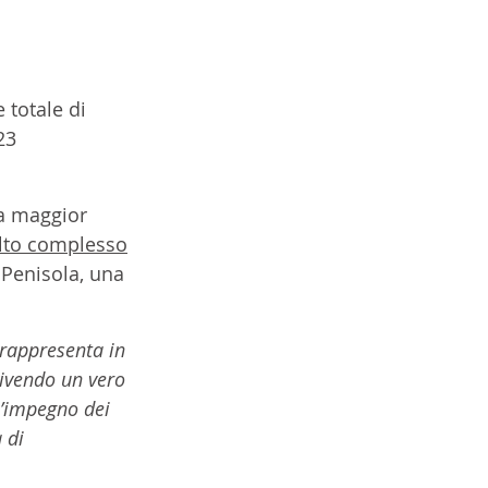
totale di 
23 
 a maggior 
to complesso
 Penisola, una 
rappresenta in 
ivendo un vero 
l’impegno dei 
 di 