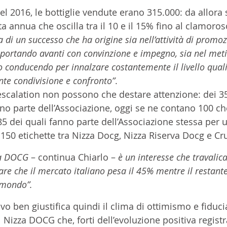
nel 2016, le bottiglie vendute erano 315.000: da allora s
a annua che oscilla tra il 10 e il 15% fino al clamoroso
ta di un successo che ha origine sia nell’attività di prom
portando avanti con convinzione e impegno, sia nel meti
 conducendo per innalzare costantemente il livello qualit
nte condivisione e confronto”
. 
escalation non possono che destare attenzione: dei 35
no parte dell’Associazione, oggi se ne contano 100 ch
5 dei quali fanno parte dell’Associazione stessa per 
 150 etichette tra Nizza Docg, Nizza Riserva Docg e Cr
za DOCG 
– continua Chiarlo –
 è un interesse che travalica
are che il mercato italiano pesa il 45% mentre il restant
 mondo”. 
vo ben giustifica quindi il clima di ottimismo e fiduc
l Nizza DOCG che, forti dell’evoluzione positiva registr