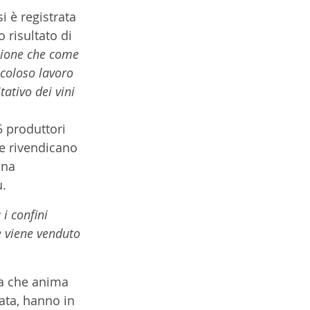
i è registrata 
 risultato di 
ozione che come 
coloso lavoro 
ativo dei vini 
 produttori 
e rivendicano 
una 
u.
 i confini 
e viene venduto 
ia che anima 
ata, hanno in 