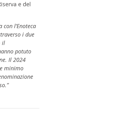
iserva e del 
a con l’Enoteca 
traverso i due 
 il 
hanno potuto 
e. Il 2024 
ome minimo 
denominazione 
so.”